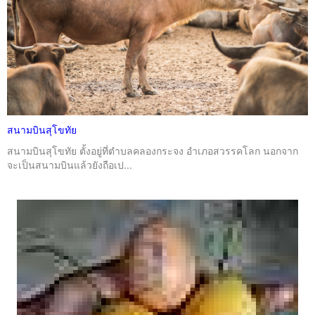
สนามบินสุโขทัย
สนามบินสุโขทัย ตั้งอยู่ที่ตำบลคลองกระจง อำเภอสวรรคโลก นอกจาก
จะเป็นสนามบินแล้วยังถือเป...