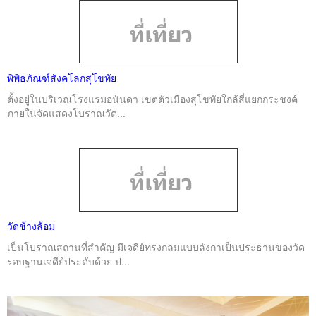
พิพิธภัณฑ์สังคโลกสุโขทัย
ตั้งอยู่ในบริเวณโรงแรมอนันดา เขตตัวเมืองสุโขทัยใกล้สี่แยกกระชงค์
ภายในจัดแสดงโบราณวัต...
วัดช้างล้อม
เป็นโบราณสถานที่สำคัญ มีเจดีย์ทรงกลมแบบลังกาเป็นประธานของวัด
รอบฐานเจดีย์ประดับด้วย ป...