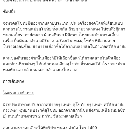
ช้อปปิ้ง
จังหวัดสุโขทัยมีของฝากหลายประเภท เช่น เครื่องสังคโลกที่เลียนแบบ
ลวดลายโบราณสมัยสุโขทัย ทั้งแจกัน ถ้วยชามราคาแพง ไปจนถึงตุ๊กตา
ขนาดเล็กราคาย่อมเยา ผ้าทอตีนจก ผีมือชาวไทยพวนบ้านหาดเสี้ยว
เครื่องปั้นดินเผาอำเภอคีรีมาศ เครื่องเงิน-ทองสุโขทัย ที่มีลวดลาย
โบราณอ่อนช้อย สามารถเลือกซื้อได้จากแหล่งผลิตในอำเภอศรีสัชนาลัย
ส่วนของกินของฝากพื้นเมืองก็มีให้เลือกซื้อหาได้ตามตลาดในตัวเมือง
และท่องเที่ยวต่างๆ ได้แก่ ขนมเกลียวสุโขทัย ถั่วทอดศรีสำโรง ทองม้วน
ทองพับ และกล้วยทอดจากอำเภอกงไกรลาส
การเดินทาง
โดยรถประจำทาง
มีรถประจำทางปรับอากาศสายกรุงเทพฯ-สุโขทัย กรุงเทพฯ-ศรีสัชนาลัย
กรุงเทพฯ-อุทยานประวัติสุโขทัย ออกจากสถานีขนส่งสายเหนือ (หมอชิต
2) ถนนกำแพงเพชร 2 ทุกวัน วันละหลายเที่ยว
สอบถามรายละเอียดได้ที่บริษัท ขนส่ง จำกัด โทร.1490