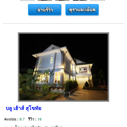
บลู เฮ้าส์ สุโขทัย
คะแนน :
8.7
รีวิว :
18