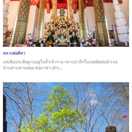
หลวงพ่อศิลา
แต่เดิมประดิษฐานอยู่ในถ้ำเจ้าราม กลางป่าลึกในเขตติดต่ออำเภอ
บ้านด่านลานหอย ต่อมาชาวอำเ...