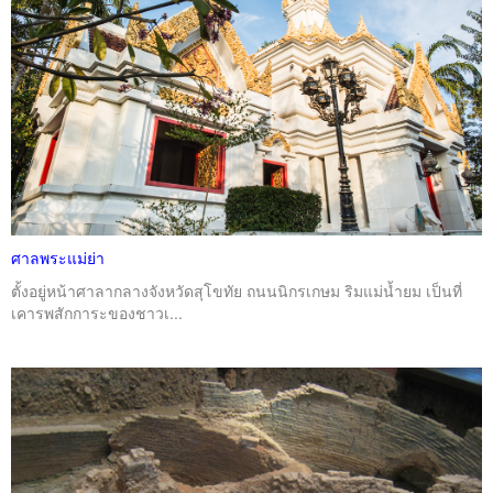
ศาลพระแม่ย่า
ตั้งอยู่หน้าศาลากลางจังหวัดสุโขทัย ถนนนิกรเกษม ริมแม่น้ำยม เป็นที่
เคารพสักการะของชาวเ...