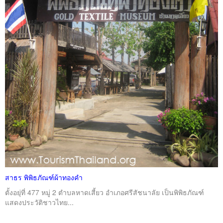
สาธร พิพิธภัณฑ์ผ้าทองคำ
ตั้งอยุ่ที่ 477 หมู่ 2 ตำบลหาดเสี้ยว อำเภอศรีสัชนาลัย เป็นพิพิธภัณฑ์
แสดงประวัติชาวไทย...