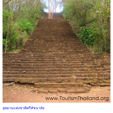
อุทยานแห่งชาติศรีสัชนาลัย