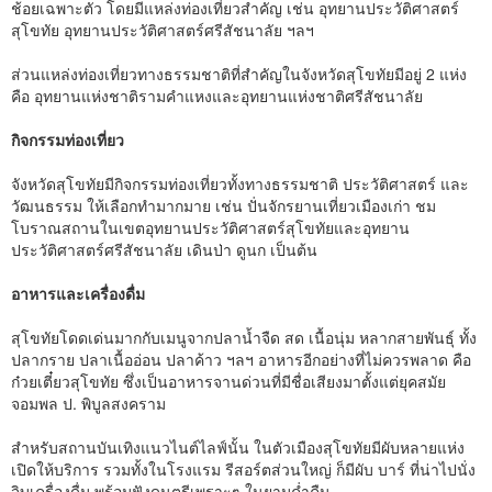
ช้อยเฉพาะตัว โดยมีแหล่งท่องเที่ยวสำคัญ เช่น อุทยานประวัติศาสตร์
สุโขทัย อุทยานประวัติศาสตร์ศรีสัชนาลัย ฯลฯ
ส่วนแหล่งท่องเที่ยวทางธรรมชาติที่สำคัญในจังหวัดสุโขทัยมีอยู่ 2 แห่ง
คือ อุทยานแห่งชาติรามคำแหงและอุทยานแห่งชาติศรีสัชนาลัย
กิจกรรมท่องเที่ยว
จังหวัดสุโขทัยมีกิจกรรมท่องเที่ยวทั้งทางธรรมชาติ ประวัติศาสตร์ และ
วัฒนธรรม ให้เลือกทำมากมาย เช่น ปั่นจักรยานเที่ยวเมืองเก่า ชม
โบราณสถานในเขตอุทยานประวัติศาสตร์สุโขทัยและอุทยาน
ประวัติศาสตร์ศรีสัชนาลัย เดินป่า ดูนก เป็นต้น
อาหารและเครื่องดื่ม
สุโขทัยโดดเด่นมากกับเมนูจากปลาน้ำจืด สด เนื้อนุ่ม หลากสายพันธุ์ ทั้ง
ปลากราย ปลาเนื้ออ่อน ปลาค้าว ฯลฯ อาหารอีกอย่างที่ไม่ควรพลาด คือ
ก๋วยเตี๋ยวสุโขทัย ซึ่งเป็นอาหารจานด่วนที่มีชื่อเสียงมาตั้งแต่ยุคสมัย
จอมพล ป. พิบูลสงคราม
สำหรับสถานบันเทิงแนวไนต์ไลฟ์นั้น ในตัวเมืองสุโขทัยมีผับหลายแห่ง
เปิดให้บริการ รวมทั้งในโรงแรม รีสอร์ตส่วนใหญ่ ก็มีผับ บาร์ ที่น่าไปนั่ง
จิบเครื่องดื่ม พร้อมฟังดนตรีเพราะๆ ในยามค่ำคืน