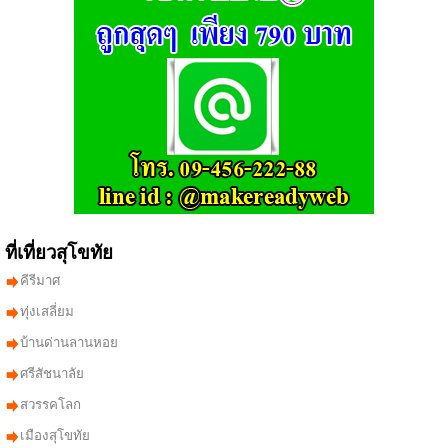
ที่เที่ยวสุโขทัย
คีรีมาศ
ทุ่งเสลี่ยม
บ้านด่านลานหอย
ศรีสัชนาลัย
สวรรคโลก
เมืองสุโขทัย