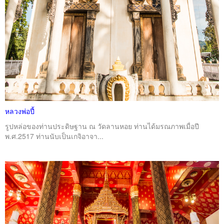
หลวงพ่อปี้
รูปหล่อของท่านประดิษฐาน ณ วัดลานหอย ท่านได้มรณภาพเมื่อปี
พ.ศ.2517 ท่านนับเป็นเกจิอาจา...