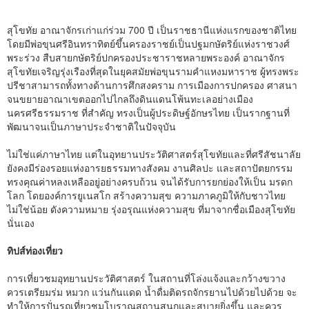
สุโขทัย อาณาจักรเก่าแก่ร่วม 700 ปี เป็นราชธานีแห่งแรกของชาติไทย
โดยมีพ่อขุนศรีอินทราทิตย์ขึ้นครองราชย์เป็นปฐมกษัตริย์แห่งราชวงศ์
พระร่วง สืบสายกษัตริย์ปกครองประชาราชหลายพระองค์ อาณาจักร
สุโขทัยเจริญรุ่งเรืองที่สุดในยุคสมัยพ่อขุนรามคำแหงมหาราช ผู้ทรงพระ
ปรีชาสามารถทั้งทางด้านการศึกสงคราม การเมืองการปกครอง ศาสนา
จนขยายอาณาเขตออกไปไกลถึงดินแดนโพ้นทะเลอย่างเมือง
นครศรีธรรมราช ที่สำคัญ ทรงเป็นผู้ประดิษฐ์อักษรไทย เป็นรากฐานที่
พัฒนาจนเป็นภาษาประจำชาติในปัจจุบัน
ไม่ใช่แค่ภาษาไทย แต่ในอุทยานประวัติศาสตร์สุโขทัยและที่ศรีสัชนาลัย
ยังคงมีร่องรอยแห่งอารยธรรมทางสังคม งานศิลปะ และสถาปัตยกรรม
ทรงคุณค่าหลงเหลืออยู่อย่างครบถ้วน จนได้รับการยกย่องให้เป็น มรดก
โลก โดยองค์การยูเนสโก สร้างความสุข ความภาคภูมิให้กับชาวไทย
ไม่ใช่น้อย ดังความหมาย รุ่งอรุณแห่งความสุข ที่มาจากชื่อเมืองสุโขทัย
นั่นเอง
ทิปส์ท่องเที่ยว
การเที่ยวชมอุทยานประวัติศาสตร์ ในสถานที่โล่งแจ้งและกว้างขวาง
ควรเตรียมร่ม หมวก แว่นกันแดด น้ำดื่มติดรถจักรยานไปด้วยไปด้วย จะ
ทำให้การปั่นรถเที่ยวชมโบราณสถานสนุกและสบายยิ่งขึ้น และควร