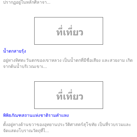
ปรากฏอยู่ในหลักศิลาจา...
น้ำตกสายรุ้ง
อยู่ทางทิศตะวันตกของเขาหลวง เป็นน้ำตกที่มีชื่อเสียง และสวยงาม เกิด
จากต้นน้ำบริเวณเขาเ...
พิพิธภัณฑสถานแห่งชาติรามคำแหง
ตั้งอยู่ทางด้านขวาของอุทยานประวัติศาสตร์สุโขทัย เป็นที่รวบรวมและ
จัดแสดงโบราณวัตถุที่ไ...