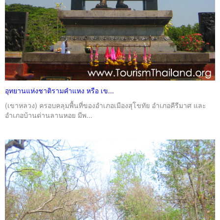
อุทยานแห่งชาติรามคำแหง หรือ เข...
(เขาหลวง) ครอบคลุมพื้นที่ของอำเภอเมืองสุโขทัย อำเภอคีรีมาศ และ
อำเภอบ้านด่านลานหอย มีพ...