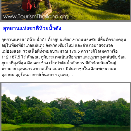
อุทยานแห่งชาติห้วยน้ำดัง
อุทยานแห่งชาติห้วยน้ำดัง ตั้งอยู่บนเทือกเขาถนนธงชัย มีพื้นที่ครอบคลุม
อยู่ในท้องที่อำเภอแม่แตง จังหวัดเชียงใหม่ และอำเภอปายจังหวัด
แม่ฮ่องสอน รวมเนื้อที่ทั้งหมดประมาณ 179.5 ตารางกิโลเมตร หรือ
112,187.5 ไร่ ลักษณะภูมิประเทศเป็นเทือกเขาและภูเขาสูงสลับซับซ้อน
ภูเขาที่สูงที่สุด คือ ดอยช้าง เป็นป่าต้นน้ำลำธาร มีลำห้วยน้อยใหญ่
มากมาย ฤดูหนาวอากาศเย็น ลมแรง มีฝนตกชุกในเดือนพฤษภาคม-
ตุลาคม ฤดูร้อนอากาศเย็นสบาย อุณหภู...