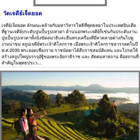
วัดเจดีย์เจ็ดยอด
เจดีย์เจ็ดยอด ลักษณะคล้ายกับมหาวิหารโพธิที่พุทธคยาในประเทศอินเดีย
ที่ฐานเจดีย์ประดับปูนปั้นรูปเทวดา ด้านนอกพระเจดีย์ก็เช่นกันประดับงาน
ปูนปั้นรูปเทวดาทั้งนั่งขัดสมาธิและยืนทรงเครื่องที่มีลวดลายต่างกันไปดู
งามน่าชม สถูปเจดีย์พระเจ้าติโลกราช เมื่อพระเจ้าติโลกราชสวรรคตในปี
พ.ศ.2030 พระยอดเชียงราย ราชนัดดาได้สืบราชสมบัติแทน และโปรดให้
สร้างสถูปใหญ่บรรจุอัฐิของพระอัยกาธิราช และ สัตตมหาสถาน คือสถานที่
สำคัญในพุทธประว...