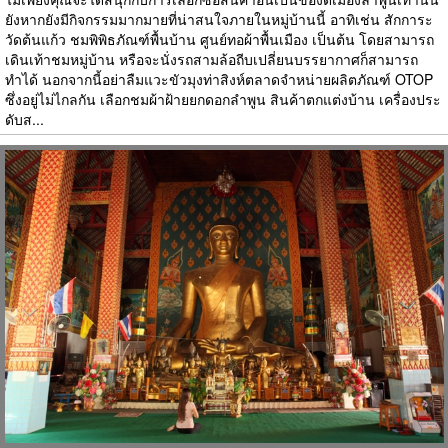
ยังหากยังมีกิจกรรมมากมายที่น่าสนใจภายในหมู่บ้านนี้ อาทิเช่น สักการะ
วัดต้นแก้ว ชมพิพิธภัณฑ์พื้นบ้าน ศูนย์ทอผ้าพื้นเมือง เป็นต้น โดยสามารถ
เดินเท้าชมหมู่บ้าน หรือจะนั่งรถสามล้อถีบเปลี่ยนบรรยากาศก็สามารถ
ทำได้ นอกจากนี้อย่าลืมแวะขัวมุงท่าสิงห์ตลาดจำหน่ายผลิตภัณฑ์ OTOP
ซึ่งอยู่ไม่ไกลกัน เลือกชมผ้าฝ้ายยกดอกลำพูน สินค้าตกแต่งบ้าน เครื่องประ
ดับส...