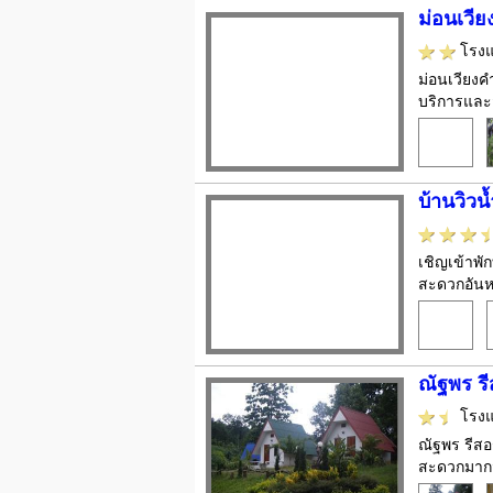
ม่อนเวีย
โรง
ม่อนเวียงค
บริการและ
บ้านวิวน
เชิญเข้าพั
สะดวกอันหล
ณัฐพร รี
โรง
ณัฐพร รีสอ
สะดวกมากมา