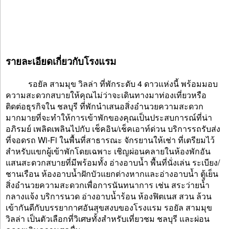
รายละเอียดเกี่ยวกับโรงแรม
รอยัล สามมุข วิลล่า ที่พักระดับ 4 ดาวแห่งนี้ พร้อมมอบ
ความสะดวกสบายให้คุณไม่ว่าจะเดินทางมาท่องเที่ยวหรือ
ติดต่อธุรกิจใน ชลบุรี ที่พักนำเสนอสิ่งอำนวยความสะดวก
มากมายที่จะทำให้การเข้าพักของคุณเป็นประสบการณ์ที่น่า
อภิรมย์ เพลิดเพลินไปกับ เช็คอิน/เช็คเอาท์ด่วน บริการรถรับส่ง
ที่จอดรถ Wi-Fi ในพื้นที่สาธารณะ จักรยานให้เช่า ที่เตรียมไว้
สำหรับแขกผู้เข้าพักโดยเฉพาะ เชิญผ่อนคลายในห้องพักอัน
แสนสะดวกสบายที่มีพร้อมทั้ง อ่างอาบน้ำ พื้นที่นั่งเล่น ระเบียง/
ชานเรือน ห้องอาบน้ำฝักบัวแยกต่างหากและอ่างอาบน้ำ ตู้เย็น
สิ่งอำนวยความสะดวกเพื่อการนันทนาการ เช่น สระว่ายน้ำ
กลางแจ้ง บริการนวด อ่างอาบน้ำร้อน ห้องฟิตเนส สวน ล้วน
เข้ากันดีกับบรรยากาศอันสุขสงบของโรงแรม รอยัล สามมุข
วิลล่า เป็นตัวเลือกที่วิเศษทั้งสำหรับเที่ยวชม ชลบุรี และผ่อน