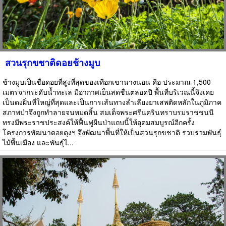
สวนรุกขชาติดอยช้างมูบ
ช้างมูบเป็นชื่อดอยที่สูงที่สุดของเทือกเขานางนอน คือ ประมาณ 1,500
เมตรจากระดับน้ำทะเล มีอากาศเย็นสดชื่นตลอดปี พื้นที่บริเวณนี้จึงเคย
เป็นดงฝิ่นที่ใหญ่ที่สุดและเป็นการเส้นทางลำเลียงยาเสพติดหลักในภูมิภาค
สภาพป่าจึงถูกทำลายจนหมดสิ้น สมเด็จพระศรีนครินทราบรมราชชนนี
ทรงมีพระราชประสงค์ให้ฟื้นฟูผืนป่าแถบนี้ให้อุดมสมบูรณ์อีกครั้ง
โครงการพัฒนาดอยตุงฯ จึงพัฒนาพื้นที่ให้เป็นสวนรุกขชาติ รวบรวมพันธุ์
ไม้พื้นเมือง และพันธุ์ไ...