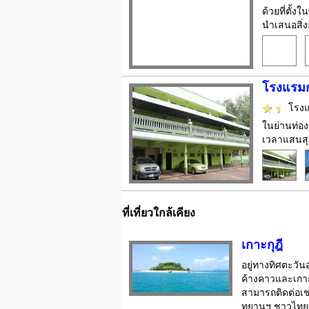
ด้วยที่ตั้
นำเสนอสิ่ง
โรงแรมกร
โรง
ในย่านท่อง
เวลาแสนสุข
ที่เที่ยวใกล้เคียง
เกาะกุฎี
อยู่ทางทิศตะวัน
ค้างคาวและเกาะถ
สามารถติดต่อเช
ทยานฯ ชาวไทย ผ