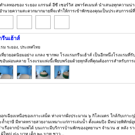
งในทำเลทองของ ระยอง แกรนด์ อีซี เซอร์วิส อพาร์ตเมนท์ นำเสนอทุกความน่า
อำนวยความสะดวกมากมายที่จะทำให้การเข้าพักของคุณเป็นประสบการณ์ที่น่าอ
ีนเฮ้าส์
แรม
ระยอง, ประเทศไทย
เที่ยวยอดนิยมอย่าง แกลง ชากพง โรงแรมกรีนเฮ้าส์ เป็นอีกหนึ่งโรงแรมที่ร
อันผ่อนคลาย โรงแรมแห่งนี้เพียบพร้อมด้วยทุกสิ่งที่คุณต้องการสำหรับการ
ออกเฉียงเหนือของเกาะเสม็ด ห่างจากฝั่งประมาณ ๖ กิโลเมตร ใกล้กับเกาะกุฎ
้ำฤาษี มีหาดทรายสวยงามเหมาะแก่การเล่นน้ำ ตั้งแคมปิง มีหน่วยพิทักษ์อุ
่าเรือจากบ้านเพได้ บนเกาะมีบริการบ้านพักของอุทยานฯ จำนวน ๕ หลัง ราค
ู้ใหญ่ ๔๐ บาท เด็ก ๒๐ บาท ชาว...