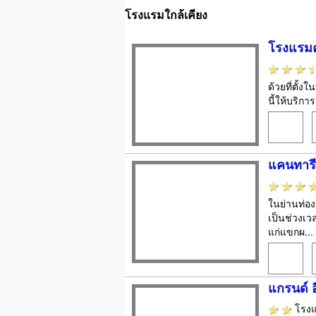
โรงแรมใกล้เคียง
โรงแรมค
ด้วยที่ตั
นี้ให้บริก
แคนทารี
ในย่านท่อง
เป็นช่วงเ
แก่แขกผ...
แกรนด์ อ
โรง