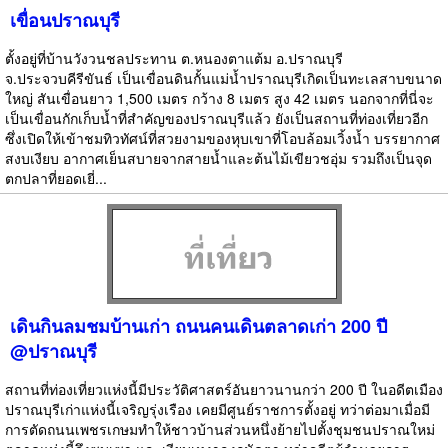
เขื่อนปราณบุรี
ตั้งอยู่ที่บ้านวังวนชลประทาน ต.หนองตาแต้ม อ.ปราณบุรี
จ.ประจวบคีรีขันธ์ เป็นเขื่อนดินกั้นแม่น้ำปราณบุรีเกิดเป็นทะเลสาบขนาด
ใหญ่ สันเขื่อนยาว 1,500 เมตร กว้าง 8 เมตร สูง 42 เมตร นอกจากที่นี่จะ
เป็นเขื่อนกักเก็บน้ำที่สำคัญของปราณบุรีแล้ว ยังเป็นสถานที่ท่องเที่ยวอีก
ซึ่งเปิดให้เข้าชมทิวทัศน์ที่สวยงามของหุบเขาที่โอบล้อมเวิ้งน้ำ บรรยากาศ
สงบเงียบ อากาศเย็นสบายจากสายน้ำและต้นไม้เขียวชอุ่ม รวมถึงเป็นจุด
ตกปลาที่ยอดเยี่...
เดินกินลมชมบ้านเก่า ถนนคนเดินตลาดเก่า 200 ปี
@ปราณบุรี
สถานที่ท่องเที่ยวแห่งนี้มีประวัติศาสตร์อันยาวนานกว่า 200 ปี ในอดีตเมือง
ปราณบุรีเก่าแห่งนี้เจริญรุ่งเรือง เคยมีศูนย์ราชการตั้งอยู่ ทว่าต่อมาเมื่อมี
การตัดถนนเพชรเกษมทำให้ชาวบ้านส่วนหนึ่งย้ายไปตั้งชุมชนปราณใหม่