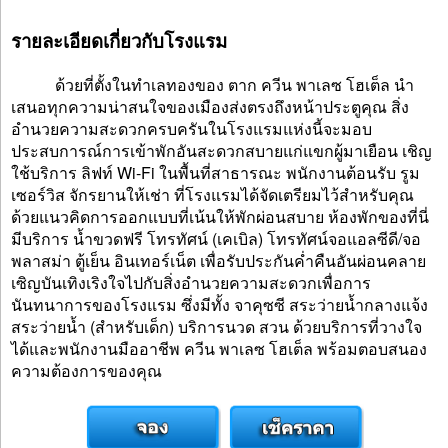
รายละเอียดเกี่ยวกับโรงแรม
ด้วยที่ตั้งในทำเลทองของ ตาก ควีน พาเลซ โฮเต็ล นำ
เสนอทุกความน่าสนใจของเมืองส่งตรงถึงหน้าประตูคุณ สิ่ง
อำนวยความสะดวกครบครันในโรงแรมแห่งนี้จะมอบ
ประสบการณ์การเข้าพักอันสะดวกสบายแก่แขกผู้มาเยือน เชิญ
ใช้บริการ ลิฟท์ Wi-Fi ในพื้นที่สาธารณะ พนักงานต้อนรับ รูม
เซอร์วิส จักรยานให้เช่า ที่โรงแรมได้จัดเตรียมไว้สำหรับคุณ
ด้วยแนวคิดการออกแบบที่เน้นให้พักผ่อนสบาย ห้องพักของที่นี่
มีบริการ น้ำขวดฟรี โทรทัศน์ (เคเบิล) โทรทัศน์จอแอลซีดี/จอ
พลาสม่า ตู้เย็น อินเทอร์เน็ต เพื่อรับประกันค่ำคืนอันผ่อนคลาย
เซิญบันเทิงเริงใจไปกับสิ่งอำนวยความสะดวกเพื่อการ
นันทนาการของโรงแรม ซึ่งมีทั้ง จาคุซซี สระว่ายน้ำกลางแจ้ง
สระว่ายน้ำ (สำหรับเด็ก) บริการนวด สวน ด้วยบริการที่วางใจ
ได้และพนักงานมืออาชีพ ควีน พาเลซ โฮเต็ล พร้อมตอบสนอง
ความต้องการของคุณ