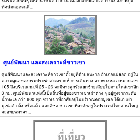
ร่มรื่นด้วยพันธุ์ไม้นานาชนิด ภายในวัดออกแบบและจัดวางผัง สภาพภูมิ
ทัศน์ตลอดจนสิ่...
ศูนย์พัฒนา และสงเคราะห์ชาวเขา
ศูนย์พัฒนาและสงเคราะห์ชาวเขาตั้งอยู่ที่ตำบลพะวอ อำเภอแม่สอด อยู่ใน
ความดูแลของกรมประชาสงเคราะห์ การเดินทาง จากทางหลวงหมายเลข
105 ถึงบริเวณกม.ที่ 25 - 26 จะมีทางลูกรังแยกซ้ายเลียบไปตามไหล่เขาอีก
3 กม. ศูนย์พัฒนาแห่งนี้เป็นถิ่นที่อยู่ของชาวเขาเผ่าต่าง ๆ อยู่สูงจากระดับ
น้ำทะเล กว่า 800 ฟุต ชาวเขาที่อาศัยอยู่ในบริเวณดอยมูเซอ ได้แก่ เผ่า
มูเซอดำ ม้ง หรือแม้ว และลีซอ ชาวเขาที่อาศัยอยู่ในประเทศไทยส่วนใหญ่
จะอพยพมาจา...