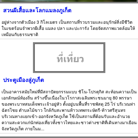
สวนผีเสื้อและโลกแมลงภูเก็ต
อยู่ห่างจากตัวเมือง 3 กิโลเมตร เป็นสถานที่รวบรวมและอนุรักษ์สิ่งมีชีวิต
ในเขตร้อนจำพวกผีเสื้อ แมลง ปลา และปะการัง โดยจัดสภาพแวดล้อมให้
เหมือนกับธรรมชาติ
ประตูเมืองสู่ภูเก็ต
เป็นอาคารสมัยใหม่ที่มีสถาปัตยกรรมแบบ ชิโน-โปรตุกิส สะท้อนความเป็น
เอกลักษณ์ท้องถิ่น สร้างขึ้นเนื่องในวโรกาสเฉลิมพระชนมายุ 80 พรรษา
ของพระบาทสมเด็จพระเจ้าอยู่หัว ตั้งอยู่บนพื้นที่ราชพัสดุ 25 ไร่ บริเวณท่า
ฉัตรไชย ตำบลไม้ขาว ใกล้กับสะพานท้าวเทพกระษัตรี-ท้าวศรีสุนทร
บริเวณทางแยกเข้า-ออกจังหวัดภูเก็ต ใช้เป็นสถานที่ต้อนรับและอำนวย
ความสะดวกแก่นักท่องเที่ยวทั้งชาวไทยและชาวต่างชาติที่เดินทางมาเยือน
จังหวัดภูเก็ต ภายในม...