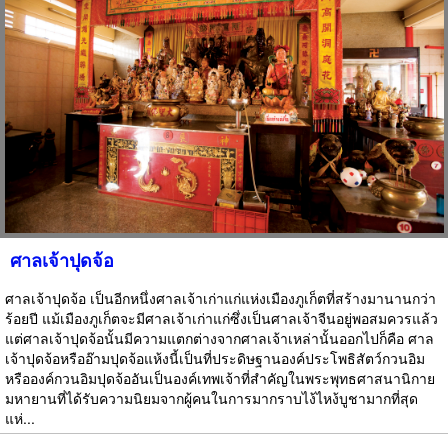
ศาลเจ้าปุดจ้อ
ศาลเจ้าปุดจ้อ เป็นอีกหนึ่งศาลเจ้าเก่าแก่แห่งเมืองภูเก็ตที่สร้างมานานกว่า
ร้อยปี แม้เมืองภูเก็ตจะมีศาลเจ้าเก่าแก่ซึ่งเป็นศาลเจ้าจีนอยู่พอสมควรแล้ว
แต่ศาลเจ้าปุดจ้อนั้นมีความแตกต่างจากศาลเจ้าเหล่านั้นออกไปก็คือ ศาล
เจ้าปุดจ้อหรืออ๊ามปุดจ้อแห้งนี้เป็นที่ประดิษฐานองค์ประโพธิสัตว์กวนอิม
หรือองค์กวนอิมปุดจ้ออันเป็นองค์เทพเจ้าที่สำคัญในพระพุทธศาสนานิกาย
มหายานที่ได้รับความนิยมจากผู้คนในการมากราบไง้ไหง้บูชามากที่สุด
แห่...