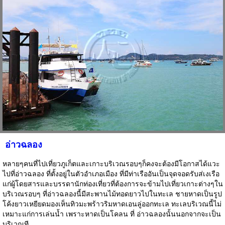
อ่าวฉลอง
หลายๆคนที่ไปเที่ยวภูเก็ตและเกาะบริเวณรอบๆก็คงจะต้องมีโอกาสได้แวะ
ไปที่อ่าวฉลอง ที่ตั้งอยู่ในตัวอำเภอเมือง ที่มีท่าเรืออันเป็นจุดจอดรับส่เงเรือ
แก่ผู้โดยสารและบรรดานักท่องเที่ยวที่ต้องการจะข้ามไปเที่ยวเกาะต่างๆใน
บริเวณรอบๆ ที่อ่าวฉลองนี้มีสะพานไม้ทอดยาวไปในทะเล ชายหาดเป็นรูป
โค้งยาวเหยียดมองเห็นทิวมะพร้าวริมหาดเอนลู่ออกทะเล ทะเลบริเวณนี้ไม่
เหมาะแก่การเล่นน้ำ เพราะหาดเป็นโคลน ที่ อ่าวฉลองนั้นนอกจากจะเป็น
บริเวณที...