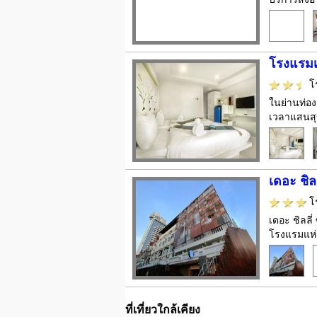
โรงแรมเด
โ
ในย่านท่อง
เวลาแสนสุข
เดอะ ชิล
โ
เดอะ ชิลลี่
โรงแรมแห่
ที่เที่ยวใกล้เคียง