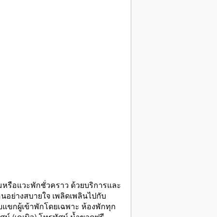
วชมหรือแวะพักชั่วคราว ด้วยบริการและ
นอย่างสบายใจ เพลิดเพลินไปกับ
ับแขกผู้เข้าพักโดยเฉพาะ ห้องพักทุก
น์ (เคเบิล) โทรทัศน์ น้ำขวดฟรี.