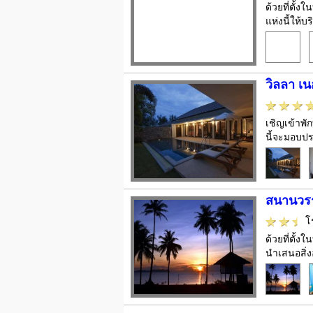
ด้วยที่ตั้
แห่งนี้ให้
วิลลา เ
เชิญเข้าพั
นี้จะมอบปร
สนานวรร
โ
ด้วยที่ตั้
นำเสนอสิ่ง