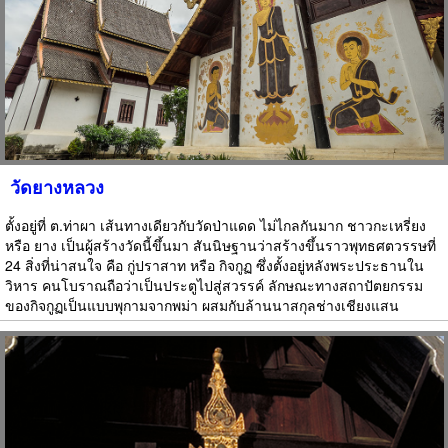
วัดยางหลวง
ตั้งอยู่ที่ ต.ท่าผา เส้นทางเดียวกับวัดป่าแดด ไม่ไกลกันมาก ชาวกะเหรี่ยง
หรือ ยาง เป็นผู้สร้างวัดนี้ขึ้นมา สันนิษฐานว่าสร้างขึ้นราวพุทธศตวรรษที่
24 สิ่งที่น่าสนใจ คือ กู่ปราสาท หรือ กิจกูฏ ซึ่งตั้งอยู่หลังพระประธานใน
วิหาร คนโบราณถือว่าเป็นประตูไปสู่สวรรค์ ลักษณะทางสถาปัตยกรรม
ของกิจกูฏเป็นแบบพุกามจากพม่า ผสมกับล้านนาสกุลช่างเชียงแสน