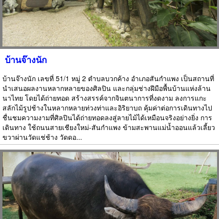
บ้านจ๊างนัก
บ้านจ๊างนัก เลขที่ 51/1 หมู่ 2 ตำบลบวกค้าง อำเภอสันกำแพง เป็นสถานที่
นำเสนอผลงานหลากหลายของศิลปิน และกลุ่มช่างฝีมือพื้นบ้านแห่งล้าน
นาไทย โดยได้ถ่ายทอด สร้างสรรค์จากจินตนาการที่งดงาม ลงการแกะ
สลักไม้รูปช้างในหลากหลายท่วงท่าและอิริยาบถ คุ้มค่าต่อการเดินทางไป
ชื่นชมความงามที่ศิลปินได้ถ่ายทอดลงสู่ลายไม้ได้เหมือนจริงอย่างยิ่ง การ
เดินทาง ใช้ถนนสายเชียงใหม่-สันกำแพง ข้ามสะพานแม่น้ำออนแล้วเลี้ยว
ขวาผ่านวัดแช่ช้าง วัดดอ...