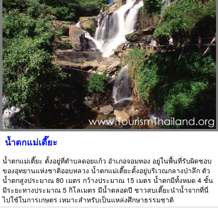
น้ำตกแม่เตี๊ยะ
น้ำตกแม่เตี๊ยะ ตั้งอยู่ที่ตำบลดอยแก้ว อำเภอจอมทอง อยู่ในพื้นที่รับผิดชอบ
ของอุทยานแห่งชาติออบหลวง น้ำตกแม่เตี๊ยะตั้งอยู่บริเวณกลางป่าลึก ตัว
น้ำตกสูงประมาณ 80 เมตร กว้างประมาณ 15 เมตร น้ำตกมีทั้งหมด 4 ชั้น
มีระยะทางประมาณ 5 กิโลเมตร มีน้ำตลอดปี ชาวสบเตี๊ยะนำน้ำจากที่นี่
ไปใช้ในการเกษตร เหมาะสำหรับเป็นแหล่งศึกษาธรรมชาติ