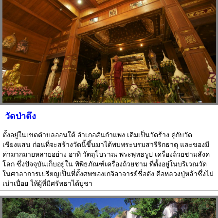
วัดป่าตึง
ตั้งอยู่ในเขตตำบลออนใต้ อำเภอสันกำแพง เดิมเป็นวัดร้าง คู่กับวัด
เชียงแสน ก่อนที่จะสร้างวัดนี้ขึ้นมาได้พบพระบรมสารีริกธาตุ และของมี
ค่ามากมายหลายอย่าง อาทิ วัตถุโบราณ พระพุทธรูป เครื่องถ้วยชามสังค
โลก ซึ่งปัจจุบันเก็บอยู่ใน พิพิธภัณฑ์เครื่องถ้วยชาม ที่ตั้งอยู่ในบริเวณวัด
ในศาลาการเปรียญเป็นที่ตั้งศพของเกจิอาจารย์ชื่อดัง คือหลวงปู่หล้าซึ่งไม่
เน่าเปื่อย ให้ผู้ที่มีศรัทธาได้บูชา