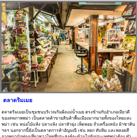
ตลาดริมเมย
ตลาดริมเมยเป็นชุมชนบริเวณริมฝั่งแม่น้ำเมย ตรงข้ามกับอำเภอเมียวดี
ของสหภาพพม่า เป็นตลาดค้าขายสินค้าพื้นเมืองมากมายทั้งของไทยและ
พม่า เช่น หน่อไม้แห้ง ปลาแห้ง ปลาหัวยุ่ง เห็ดหอม ถั่วเครื่องหนัง ผ้าซาติน
ฯลฯ นอกจากนี้ยังเป็นตลาดการค้าอัญมณี เช่น หยก ทับทิม และพลอยสี
จากพม่านักท่องเที่ยวชาวไทยที่ประสงค์จะข้ามไปยังประเทศพม่าต้อง ทำ