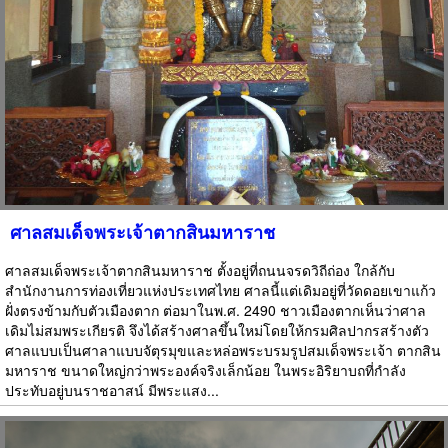
ศาลสมเด็จพระเจ้าตากสินมหาราช
ศาลสมเด็จพระเจ้าตากสินมหาราช ตั้งอยู่ที่ถนนจรดวิถีถ่อง ใกล้กับ
สำนักงานการท่องเที่ยวแห่งประเทศไทย ศาลนี้แต่เดิมอยู่ที่วัดดอยเขาแก้ว
ฝั่งตรงข้ามกับตัวเมืองตาก ต่อมาในพ.ศ. 2490 ชาวเมืองตากเห็นว่าศาล
เดิมไม่สมพระเกียรติ จึงได้สร้างศาลขึ้นใหม่โดยให้กรมศิลปากรสร้างตัว
ศาลแบบเป็นศาลาแบบจัตุรมุขและหล่อพระบรมรูปสมเด็จพระเจ้า ตากสิน
มหาราช ขนาดใหญ่กว่าพระองค์จริงเล็กน้อย ในพระอิริยาบถที่กำลัง
ประทับอยู่บนราชอาสน์ มีพระแสง...