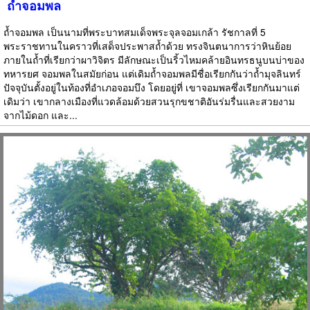
ถ้ำจอมพล
ถ้ำจอมพล เป็นนามที่พระบาทสมเด็จพระจุลจอมเกล้า รัชกาลที่ 5
พระราชทานในคราวที่เสด็จประพาสถ้ำด้วย ทรงจินตนาการว่าหินย้อย
ภายในถ้ำที่เรียกว่าผาวิจิตร มีลักษณะเป็นริ้วไหมคล้ายอินทรธนูบนบ่าของ
ทหารยศ จอมพลในสมัยก่อน แต่เดิมถ้ำจอมพลมีชื่อเรียกกันว่าถ้ำมุจลินทร์
ปัจจุบันตั้งอยู่ในท้องที่อำเภอจอมบึง โดยอยู่ที่ เขาจอมพลซึ่งเรียกกันมาแต่
เดิมว่า เขากลางเมืองที่แวดล้อมด้วยสวนรุกขชาติอันร่มรื่นและสวยงาม
จากไม้ดอก และ...