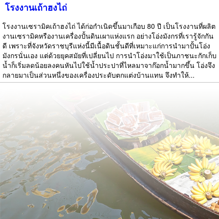
โรงงานเถ้าฮงไถ่
โรงงานเซรามิคเถ้าฮงไถ่ ได้ก่อกำเนิดขึ้นมาเกือบ 80 ปี เป็นโรงงานที่ผลิต
งานเซรามิคหรืองานเครื่องปั้นดินเผาแห่งแรก อย่างโอ่งมังกรที่เรารู้จักกัน
ดี เพราะที่จังหวัดราชบุรีแห่งนี้มีเนื้อดินชั้นดีที่เหมาะแก่การนำมาปั้นโอ่ง
มังกรนั่นเอง แต่ด้วยยุคสมัยที่เปลี่ยนไป การนำโอ่งมาใช้เป็นภาชนะกักเก็บ
น้ำก็เริ่มลดน้อยลงคนหันไปใช้น้ำประปาที่ไหลมาจาก๊อกน้ำมากขึ้น โอ่งจึง
กลายมาเป็นส่วนหนึ่งของเครื่องประดับตกแต่งบ้านแทน จึงทำให้...