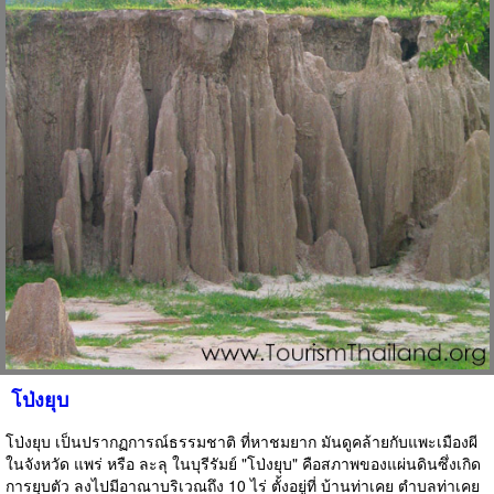
โป่งยุบ
โป่งยุบ เป็นปรากฏการณ์ธรรมชาติ ที่หาชมยาก มันดูคล้ายกับแพะเมืองผี
ในจังหวัด แพร่ หรือ ละลุ ในบุรีรัมย์ "โป่งยุบ" คือสภาพของแผ่นดินซึ่งเกิด
การยุบตัว ลงไปมีอาณาบริเวณถึง 10 ไร่ ตั้งอยู่ที่ บ้านท่าเคย ตำบลท่าเคย