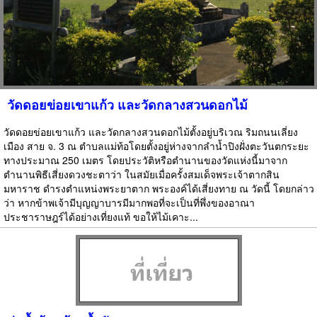
วัดดอยข่อยเขาแก้ว และวัดกลางสวนดอกไม้
วัดดอยข่อยเขาแก้ว และวัดกลางสวนดอกไม้ตั้งอยู่บริเวณ ริมถนนเลี่ยง
เมือง สาย จ. 3 ณ ตำบลแม่ท้อโดยตั้งอยู่ห่างจากลำน้ำปิงฝั่งตะวันตกระยะ
ทางประมาณ 250 เมตร โดยประวัติหรือตำนานของวัดแห่งนี้มาจาก
ตำนานพิธีเสี่ยงดวงชะตาว่า ในสมัยเมื่อครั้งสมเด็จพระเจ้าตากสิน
มหาราช ดำรงตำแหน่งพระยาตาก พระองค์ได้เสี่ยงทาย ณ วัดนี้ โดยกล่าว
ว่า หากข้าพเจ้ามีบุญญาบารมีมากพอที่จะเป็นที่พึ่งของอาณา
ประชาราษฎร์ได้อย่างเที่ยงแท้ ขอให้ไม้เคาะ...