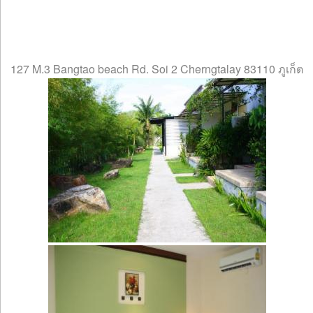
127 M.3 Bangtao beach Rd. Soi 2 Cherngtalay 83110 ภูเก็ต