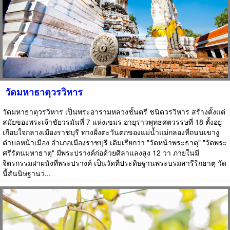
วัดมหาธาตุวรวิหาร
วัดมหาธาตุวรวิหาร เป็นพระอารามหลวงชั้นตรี ชนิดวรวิหาร สร้างตั้งแต่
สมัยของพระเจ้าชัยวรมันที่ 7 แห่งเขมร อายุราวพุทธศตวรรษที่ 18 ตั้งอยู่
เกือบใจกลางเมืองราชบุรี ทางฝั่งตะวันตกของแม่น้ำแม่กลองที่ถนนเขางู
ตำบลหน้าเมือง อำเภอเมืองราชบุรี เดิมเรียกว่า "วัดหน้าพระธาตุ" "วัดพระ
ศรีรัตนมหาธาตุ" มีพระปรางค์ก่อด้วยศิลาแลงสูง 12 วา ภายในมี
จิตรกรรมฝาผนังที่พระปรางค์ เป็นวัดที่ประดิษฐานพระบรมสารีริกธาตุ วัด
นี้สันนิษฐานว่...