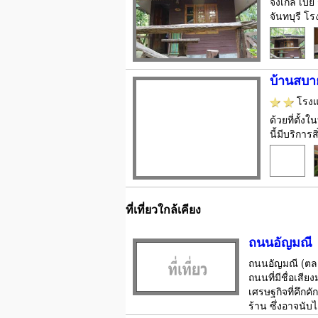
จังเกิล เบ
จันทบุรี โ
บ้านสบาย
โรง
ด้วยที่ตั้
นี้มีบริกา
ที่เที่ยวใกล้เคียง
ถนนอัญมณี
ถนนอัญมณี (ตลาด
ถนนที่มีชื่อเสี
เศรษฐกิจที่คึกค
ร้าน ซึ่งอาจนับไ