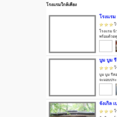
โรงแรมใกล้เคียง
โรงแรม 
โ
โรงแรม นิว 
พร้อมด้วยท
บูม บูม ร
โ
บูม บูม รี
จะมอบประสบ
จังเกิล เ
โ