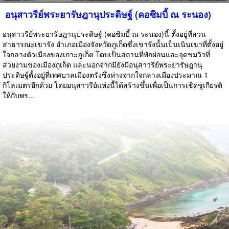
อนุสาวรีย์พระยารัษฎานุประดิษฐ์ (คอซิมบี้ ณ ระนอง)
อนุสาวรีย์พระยารัษฎานุประดิษฐ์ (คอซิมบี้ ณ ระนอง)นี้ ตั้งอยู่ที่สวน
สาธารณะเขารัง อำเภอเมืองจังหวัดภูเก็ตซึ่งเขารังนั้นเป็นเนินเขาที่ตั้งอยู่
ใจกลางตัวเมืองของเกาะภูเก็ต โดบเป็นสถานที่พักผ่อนและจุดชมวิวที่
สวยงามของเมืองภูเก็ต และนอกจากมียังมีอนุสาวรีย์พระยารัษฎานุ
ประดิษฐ์ตั้งอยู่ที่เทศบาลเมืองตรังซึ่งห่างจากใจกลางเมืองประมาณ 1
กิโลเมตรอีกด้วย โดยอนุสาวรีย์แห่งนี้ได้สร้างขึ้นเพื่อเป็นการเชิดชูเกียรติ
ให้กับพร...