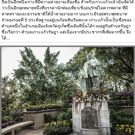
ถือเป็นอีกหนึ่งเกาะที่มีความสวยงามเลื่องชื่อ สำหรับเกาะแก้วแล้วนั้นจัดได้
ว่าเป็นอีกจุดหมายหนึ่งที่บรรดานักท่องเที่ยวเชิงอนุรักษ์ไม่ควรพลาด ที่มี
หาดทรายและธรรมชาติใต้น้ำสวยงามมาก บนเกาะมีรอยพระพุทธบาท
จำลองรอยที่ 5 ประดิษฐานอยู่บนก้อนหินริมทะเล เกาะแก้วนั้นเป็นชื่อของ
ตำบลหนึ่งในอำเภอเมืองจังหวัดภูเก็ตซึ่งเดิมทีนั้นได้รวมอยู่กับตำบลรัษฎา
ซึ่งเรียกว่า ตำบลเกาะแก้วรัษฎา แต่เนื่องจากมีประชากรที่เพิ่มมากขึ้น จึง
ได้...