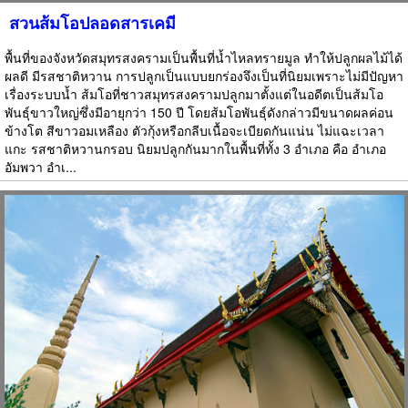
สวนส้มโอปลอดสารเคมี
พื้นที่ของจังหวัดสมุทรสงครามเป็นพื้นที่น้ำไหลทรายมูล ทำให้ปลูกผลไม้ได้
ผลดี มีรสชาติหวาน การปลูกเป็นแบบยกร่องจึงเป็นที่นิยมเพราะไม่มีปัญหา
เรื่องระบบน้ำ ส้มโอที่ชาวสมุทรสงครามปลูกมาตั้งแต่ในอดีตเป็นส้มโอ
พันธุ์ขาวใหญ่ซึ่งมีอายุกว่า 150 ปี โดยส้มโอพันธุ์ดังกล่าวมีขนาดผลค่อน
ข้างโต สีขาวอมเหลือง ตัวกุ้งหรือกลีบเนื้อจะเบียดกันแน่น ไม่แฉะเวลา
แกะ รสชาติหวานกรอบ นิยมปลูกกันมากในพื้นที่ทั้ง 3 อำเภอ คือ อำเภอ
อัมพวา อำเ...