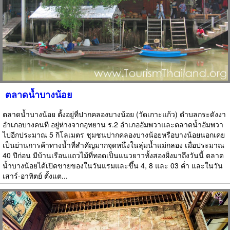
ตลาดน้ำบางน้อย
ตลาดน้ำบางน้อย ตั้งอยู่ที่ปากคลองบางน้อย (วัดเกาะแก้ว) ตำบลกระดังงา
อำเภอบางคนที อยู่ห่างจากอุทยาน ร.2 อำเภออัมพวาและตลาดน้ำอัมพวา
ไปอีกประมาณ 5 กิโลเมตร ชุมชนปากคลองบางน้อยหรือบางน้อยนอกเคย
เป็นย่านการค้าทางน้ำที่สำคัญมากจุดหนึ่งในลุ่มน้ำแม่กลอง เมื่อประมาณ
40 ปีก่อน มีบ้านเรือนแถวไม้ที่ทอดเป็นแนวยาวทั้งสองฝั่งมาถึงวันนี้ ตลาด
น้ำบางน้อยได้เปิดขายของในวันแรมและขึ้น 4, 8 และ 03 ค่ำ และในวัน
เสาร์-อาทิตย์ ตั้งแต...