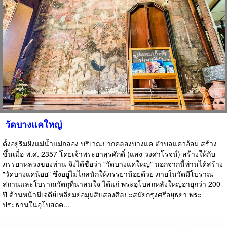
วัดบางแคใหญ่
ตั้งอยู่ริมฝั่งแม่น้ำแม่กลอง บริเวณปากคลองบางแค ตำบลแควอ้อม สร้าง
ขึ้นเมื่อ พ.ศ. 2357 โดยเจ้าพระยาสุรศักดิ์ (แสง วงศาโรจน์) สร้างให้กับ
ภรรยาหลวงของท่าน จึงได้ชื่อว่า "วัดบางแคใหญ่" นอกจากนี้ท่านได้สร้าง
"วัดบางแคน้อย" ซึ่งอยู่ไม่ไกลนักให้ภรรยาน้อยด้วย ภายในวัดมีโบราณ
สถานและโบราณวัตถุที่น่าสนใจ ได้แก่ พระอุโบสถหลังใหญ่อายุกว่า 200
ปี ด้านหน้ามีเจดีย์เหลี่ยมย่อมุมสิบสองศิลปะสมัยกรุงศรีอยุธยา พระ
ประธานในอุโบสถค...