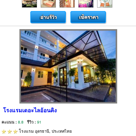
โรงแรมเดอะไลอ้อนคิง
คะแนน :
8.8
รีวิว :
91
โรงแรม
อุดรธานี, ประเทศไทย