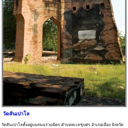
วัดสันเปาโล
วัดสันเปาโลตั้งอยู่บนถนนร่วมมิตร ตำบลทะเลชุบศร อำเภอเมือง จังหวัด