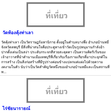
วัดท้องคุ้งท่าเลา
วัดคุ้งท่าเลา เป็นวัดราษฏร์มหานิกาย ตั้งอยู่ในตำบลบางพึ่ง อำเภอบ้านหมี่
จังหวัดลพบุรี มีสิ่งที่น่าสนใจคือประตูทางเข้าวัดเป็นรูปหนุมานกำลังอ้า
ปากตั้งเด่นเป็นสง่า ประดับกระจกสีสวยสะดุดตา เป็นความคิดริเริ่มของ
เจ้าอาวาสที่นำตำนานเมืองลพบุรีที่เกี่ยวกับเรื่องรามเกียรติ์มาประยุกต์ใน
การสร้าง เป็นสิ่งก่อสร้างที่มีรูปร่างค่อนข้างแปลกแต่แฝงไปด้วยความ
งดงามในตัว นับว่าเป็นวัดสำคัญวัดหนึ่งของอำเภอบ้านหมี่และเป็นสถานที่
ท...
ไร่ชัยนารายณ์