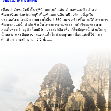
เขื่อนป่าสักชลสิทธิ์
เขื่อนป่าสักชลสิทธิ์ ตั้งอยู่ที่บ้านแก่งเสือเต้น ตำบลหนองบัว อำเภอ
พัฒนานิคม จังหวัดลพบุรี เป็นเขื่อนแกนดินเหนียวที่ยาวที่สุดใน
ประเทศไทย โดยมีความยาวทั้งสิ้น 4,860 เมตร สร้างขึ้นภายใต้โครงการ
พัฒนาลุ่มแม่น้ำป่าสัก ซึ่งเป็นโครงการตามพระราชดำริของพระบาท
สมเด็จพระเจ้าอยู่หัว โดยมีวัตถุประสงค์คือ เพื่อแก้ไขปัญหาน้ำท่วมในฤดู
น้ำหลาก และปัญหาขาดแคลนน้ำในช่วงฤดูร้อน เขื่อนแห่งนี้ใช้เวลา
ดำเนินการก่อสร้างกว่า 5 ปี ตั้งแ...