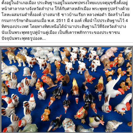
ตั้งอยู่ในอำเภอเมือง ประดิษฐานอยู่ในมณฑปทรงไทยแบบจตุมุขซึ่งตั้งอยู่
หน้าศาลากลางจังหวัดลำปาง ใก้ล้กับศาลหลักเมือง พระพุทธรูปสร้างด้วย
โลหะผสมรมดำทั้งองค์ ปางสมาธิ ชาวบ้านเรียก หลวงพ่อดำ จัดสร้างโดย
กรมการรักษาดินแดนเมื่อ พ.ศ. 2511 มี 4 องค์ เพื่อนำไปประดิษฐานไว้ 4
ทิศของประเทศ โดยทางทิศเหนือได้นำมาประดิษฐานไว้ที่จังหวัดลำปาง
นับเป็นพระพุทธรูปคู่บ้านคู่เมือง เป็นที่เคารพสักการะของประชาชน
ปัจจุบันพระพุทธรูปองค...