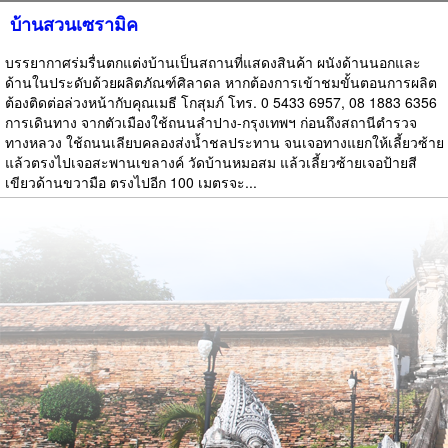
บ้านสวนเซรามิค
บรรยากาศร่มรื่นตกแต่งบ้านเป็นสถานที่แสดงสินค้า ผนังด้านนอกและ
ด้านในประดับด้วยผลิตภัณฑ์ศิลาดล หากต้องการเข้าชมขั้นตอนการผลิต
ต้องติดต่อล่วงหน้ากับคุณเมธี โกสุมภ์ โทร. 0 5433 6957, 08 1883 6356
การเดินทาง จากตัวเมืองใช้ถนนลำปาง-กรุงเทพฯ ก่อนถึงสถานีตำรวจ
ทางหลวง ใช้ถนนเลียบคลองส่งน้ำชลประทาน จนเจอทางแยกให้เลี้ยวซ้าย
แล้วตรงไปเจอสะพานเขลางค์ วัดบ้านหมอสม แล้วเลี้ยวซ้ายเจอป้ายสี
เขียวด้านขวามือ ตรงไปอีก 100 เมตรจะ...