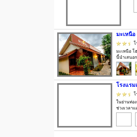
มะเหนือ
โ
มะเหนือ โฮ
นี้นำเสนอ
โรงแรมแ
โ
ในย่านท่อง
ช่วงเวลาแส