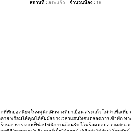
สถานที่ :
สระแก้ว
จำนวนห้อง :
19
พักยอดนิยมในหมู่นักเดินทางที่มาเยือน สระแก้ว ไม่ว่าเพื่อเที่
ย พร้อมให้คุณได้สัมผัสช่วงเวลาแสนวิเศษตลอดการเข้าพัก ทาง
มง ร้านอาหาร คอฟฟี่ช็อป พนักงานต้อนรับ ไว้พร้อมมอบความสะดวก
ดี/จอพลาสม่า อินเทอร์เน็ตไร้สาย (ไม่เสียค่าใช้จ่าย) โทรทัศน์