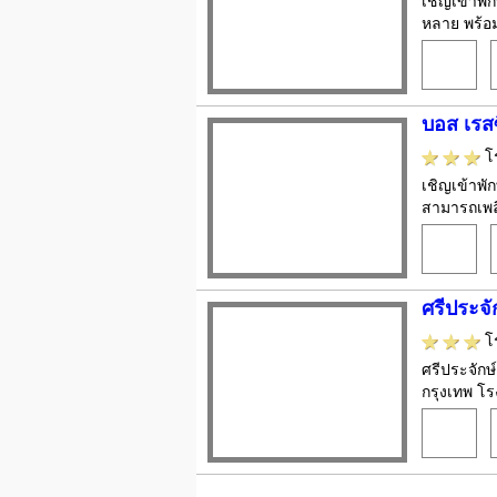
เชิญเข้าพั
หลาย พร้อม
บอส เรสซ
โ
เชิญเข้าพัก
สามารถเพลิ
ศรีประจั
โ
ศรีประจักษ
กรุงเทพ โร