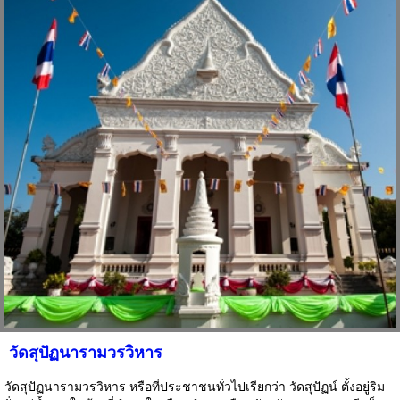
วัดสุปัฏนารามวรวิหาร
วัดสุปัฏนารามวรวิหาร หรือที่ประชาชนทั่วไปเรียกว่า วัดสุปัฏน์ ตั้งอยู่ริม