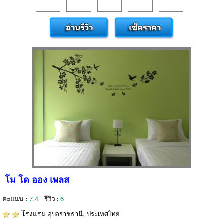
โม โด ออง เพลส
คะแนน :
7.4
รีวิว :
6
โรงแรม
อุบลราชธานี, ประเทศไทย