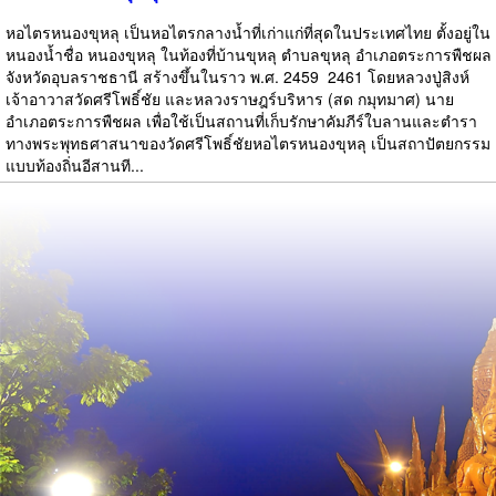
หอไตรหนองขุหลุ เป็นหอไตรกลางน้ำที่เก่าแก่ที่สุดในประเทศไทย ตั้งอยู่ใน
หนองน้ำชื่อ หนองขุหลุ ในท้องที่บ้านขุหลุ ตำบลขุหลุ อำเภอตระการพืชผล
จังหวัดอุบลราชธานี สร้างขึ้นในราว พ.ศ. 2459  2461 โดยหลวงปู่สิงห์
เจ้าอาวาสวัดศรีโพธิ์ชัย และหลวงราษฎร์บริหาร (สด กมุทมาศ) นาย
อำเภอตระการพืชผล เพื่อใช้เป็นสถานที่เก็บรักษาคัมภีร์ใบลานและตำรา
ทางพระพุทธศาสนาของวัดศรีโพธิ์ชัยหอไตรหนองขุหลุ เป็นสถาปัตยกรรม
แบบท้องถิ่นอีสานที...