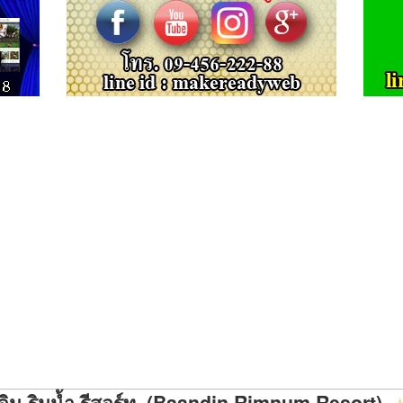
ดิน ริมน้ำ รีสอร์ท (Baandin Rimnum Resort)