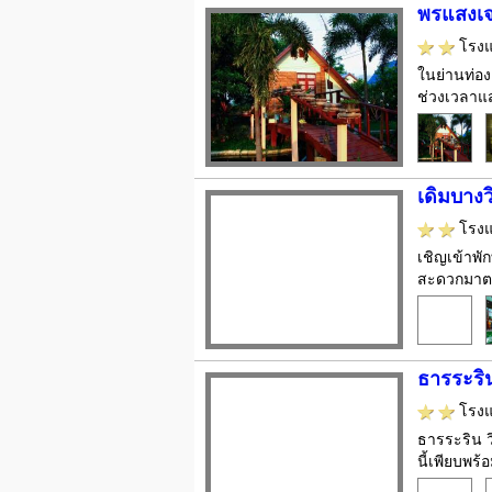
พรแสงเจร
โรง
ในย่านท่อง
ช่วงเวลาแส
เดิมบางว
โรง
เชิญเข้าพั
สะดวกมาตรฐ
ธารระริน
โรง
ธารระริน วิ
นี้เพียบพร้