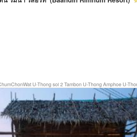
 ChumChonWat U-Thong soi 2 Tambon U-Thong Amphoe U-Thon