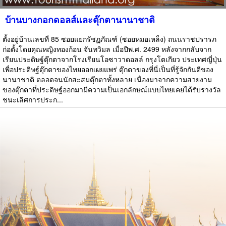
บ้านบางกอกดอลส์และตุ๊กตานานาชาติ
ตั้งอยู่บ้านเลขที่ 85 ซอยแยกรัชฏภัณฑ์ (ซอยหมอเหล็ง) ถนนราชปรารภ
ก่อตั้งโดยคุณหญิงทองก้อน จันทวิมล เมื่อปีพ.ศ. 2499 หลังจากกลับจาก
เรียนประดิษฐ์ตุ๊กตาจากโรงเรียนโอซาวาดอลล์ กรุงโตเกียว ประเทศญี่ปุ่น
เพื่อประดิษฐ์ตุ๊กตาของไทยออกเผยแพร่ ตุ๊กตาของที่นี่เป็นที่รู้จักกันดีของ
นานาชาติ ตลอดจนนักสะสมตุ๊กตาทั้งหลาย เนื่องมาจากความสวยงาม
ของตุ๊กตาที่ประดิษฐ์ออกมามีความเป็นเอกลักษณ์แบบไทยเคยได้รับรางวัล
ชนะเลิศการประก...