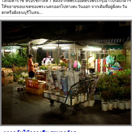
โลกมหาราช หรือรัชกาลที่ 1 หลังจากที่พระองค์ทรงพระกรุณาโปรดเกล้าฯ
ให้ขยายขอบเขตของพระนครออกไปทางตะวันออก จากเดิมที่อยู่ฝั่งตะวัน
ตกหรือฝั่งธนบุรีในสม...