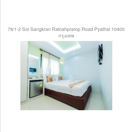
78/1-2 Soi Sangkran Ratcahprarop Road Pyathai 10400
กรุงเทพ