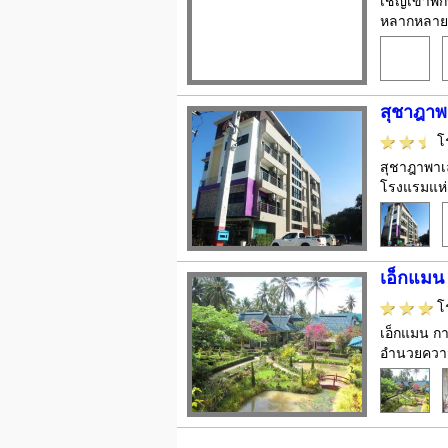
เชิญเข้าพั
หลากหลาย โ
สุชาฎาพ
โ
สุชาฎาพาเล
โรงแรมแห่ง
เอ็กแมน 
โ
เอ็กแมน กา
อำนวยความส