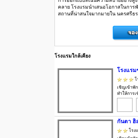
คลาย โรงแรมนำเสนอโอกาสในการพักผ่
สถานที่น่าสนใจมากมายใน นครศรีธรร
โรงแรมใกล้เคียง
โรงแรม
โ
เชิญเข้าพั
ทำให้การเข
กันตา ฮิล
โรง