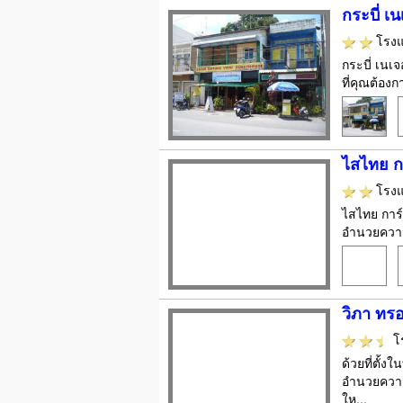
กระบี่ เน
โรง
กระบี่ เนเจ
ที่คุณต้อง
ไสไทย กา
โรง
ไสไทย การ์เ
อำนวยความ
วิภา ทรอ
โ
ด้วยที่ตั้
อำนวยความ
ให...