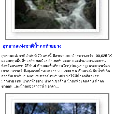
อุทยานแห่งชาติน้ำตกห้วยยาง
อุทยานแห่งชาติลำดับที่ 70 แห่งนี้ มีอาณาเขตกว้างขวางกว่า 100,625 ไร่
ครอบคลุมพื้นที่ของอำเภอเมือง อำเภอทับสะแก และอำเภอบางสะพาน
จังหวัดประจวบคีรีขันธ์ ลักษณะพื้นที่ส่วนใหญ่เป็นภูเขาสูงตามแนวเทือก
เขาตะนาวศรี ซึ่งสูงจากน้ำทะเลราว 200-800 ฟุต เป็นแหล่งต้นน้ำที่เกิด
จากสันเขากั้นเขตแดนระหว่างไทยกับพม่า ทำให้มีน้ำตกที่สวยงาม
มากมาย เช่น น้ำตกห้วยยาง น้ำตกเขาล้าน น้ำตกห้วยดินดาษ น้ำตก
ขาอ่อน และน้ำตกบัวสวรรค์ นอกจา...