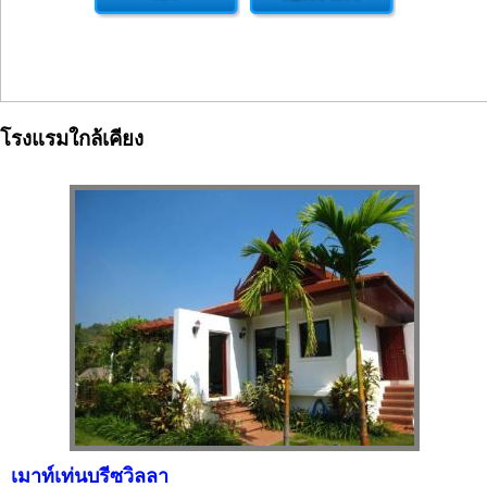
โรงแรมใกล้เคียง
เมาท์เท่นบรีซวิลลา