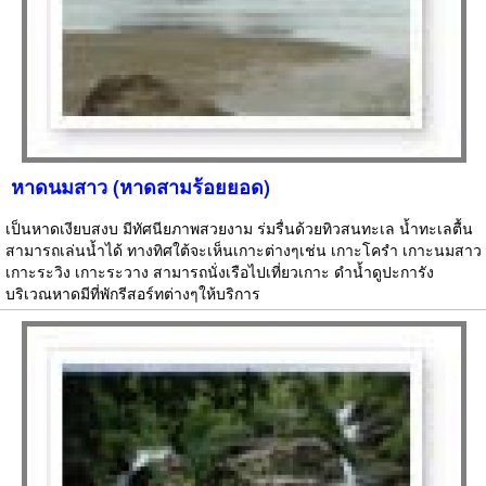
หาดนมสาว (หาดสามร้อยยอด)
เป็นหาดเงียบสงบ มีทัศนียภาพสวยงาม ร่มรื่นด้วยทิวสนทะเล น้ำทะเลตื้น
สามารถเล่นน้ำได้ ทางทิศใต้จะเห็นเกาะต่างๆเช่น เกาะโครำ เกาะนมสาว
เกาะระวิง เกาะระวาง สามารถนั่งเรือไปเที่ยวเกาะ ดำน้ำดูปะการัง
บริเวณหาดมีที่พักรีสอร์ทต่างๆให้บริการ