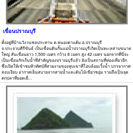
เขื่อนปราณบุรี
ตั้งอยู่ที่บ้านวังวนชลประทาน ต.หนองตาแต้ม อ.ปราณบุรี
จ.ประจวบคีรีขันธ์ เป็นเขื่อนดินกั้นแม่น้ำปราณบุรีเกิดเป็นทะเลสาบขนาด
ใหญ่ สันเขื่อนยาว 1,500 เมตร กว้าง 8 เมตร สูง 42 เมตร นอกจากที่นี่จะ
เป็นเขื่อนกักเก็บน้ำที่สำคัญของปราณบุรีแล้ว ยังเป็นสถานที่ท่องเที่ยวอีก
ซึ่งเปิดให้เข้าชมทิวทัศน์ที่สวยงามของหุบเขาที่โอบล้อมเวิ้งน้ำ บรรยากาศ
สงบเงียบ อากาศเย็นสบายจากสายน้ำและต้นไม้เขียวชอุ่ม รวมถึงเป็นจุด
ตกปลาที่ยอดเยี่...