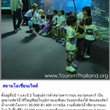
สยามโอเชี่ยนเวิลด์
ตั้งอยู่ชั้นบี 1 และบี 2 ในศูนย์การค้าสยามพารากอน สยามสแควร์ เป็น
อุทยานสัตว์น้ำที่ใหญ่ที่สุดในภูมิภาคเอเชียตะวันออกเฉียงใต้ จัดแสดงสัตว์
น้ำจากทั่วโลกกว่า 30,000 ตัว 400 กว่าชนิด รวมทั้งสัตว์น้ำที่หายากของ
โลก ในพื้นที่ถึง 10,000 ตารางเมตรหรือประมาณสนามฟุตบอล 2 สนาม