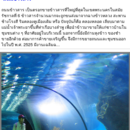
ถนนข้าวสาร เป็นตรอกขายข้าวสารที่ใหญ่ที่สุดในเขตพระนครในสมัย
รัชกาลที่ 6 ข้าวสารจำนวนมากจะถูกขนส่งมาจากฉางข้าวหลวง สะพาน
ช้างโรงสี ริมคลองคูเมืองเดิม หรือ ปัจจุบันก็คือ คลองหลอด เลียบมาตาม
แม่น้ำเจ้าพระยาขึ้นที่ท่าเรือบางลำพู เพื่อนำข้าวมาขายให้แก่ชาวบ้านใน
ชุมชนต่าง ๆ ที่อาศัยอยู่ในบริเวณนี้ นอกจากนี้ยังมีถ่านหุงข้าว ของชำ
ขายอีกด้วย ต่อมาการค้าขายเจริญขึ้น จึงมีการขยายถนนและชุมชนออก
ไปในปี พ.ศ. 2525 มีงานเฉลิมฉ...