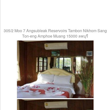
305/2 Moo 7 Angsubleak Reservoirs Tambon Nikhom Sang
Ton-eng Amphoe Muang 15000 ลพบุรี