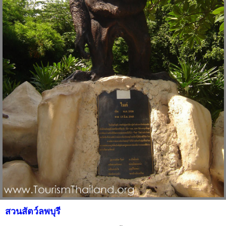
สวนสัตว์ลพบุรี