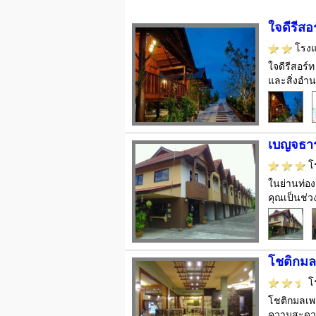
ใจดีรีสอ
โรง
ใจดีรีสอร์
และสิ่งอำ
เบญจธาร
โ
ในย่านท่อง
คุณเป็นช่ว
โชติกมล
โ
โชติกมลเพล
ความสะดวกห