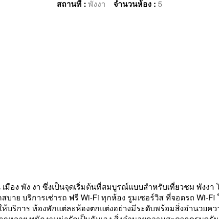
สถานที่ :
พังงา
จำนวนห้อง :
5
ือง พัง งา ซึ่งเป็นจุดเริ่มต้นที่สมบูรณ์แบบสำหรับเที่ยวชม พังงา โ
าย บริการเช่ารถ ฟรี Wi-Fi ทุกห้อง รูมเซอร์วิส ที่จอดรถ Wi-Fi ใ
ีให้บริการ ห้องพักแต่ละห้องตกแต่งอย่างมีระดับพร้อมสิ่งอำ
กหลาย พนักงานน่ารักเป็นกันเอง สิ่งอำนวยความสะดวกครบครัน แ