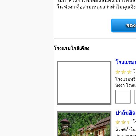
ใน พังงา คือสามเหตุผลว่าทำไมคุณจึงคว
โรงแรมใกล้เคียง
โรงแรมท
โ
โรงแรมทวีส
พังงา โรงแ
ปาล์มฮิลล
โ
ด้วยที่ตั้
สะดวกครบค