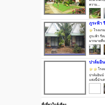
ความ...
ภูระฟ้า 
โรงแร
ภูระฟ้า รี
มากมายที่จ
ปาล์มอิน
โรง
ปาล์มอินน์
แห่งนี้นำ
ที่เที่ยวใกล้เคียง