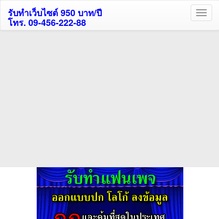
รับทำเว็บไซต์ 950 บาท/ปี
โทร. 09-456-222-88
ค้นหาโรงแรมกระบี่รับส่วนลด
สูงสุด 80%
ค้นหาโรงแรมทั่วไทย
กดถูกใจเพจของเราเพื่อติดตามข้อมูล ข่าวสาร กิจกรรม และสิทธิพิเศษ
สมาชิกได้ทันทีค่ะ