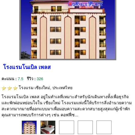
โรงแรมโนเบิล เพลส
คะแนน :
7.5
รีวิว :
326
โรงแรม
เชียงใหม่, ประเทศไทย
โรงแรมโนเบิล เพลส อยู่ในทำเลที่เหมาะสำหรับนักเดินทางทั้งเพื่อธุรกิจ
และพักผ่อนหย่อนใจใน เชียงใหม่ โรงแรมแห่งนี้ให้บริการสิ่งอำนวยความ
สะดวกมากมายที่ออกแบบมาเพื่อมอบความสะดวกสบายสูงสุดแก่ผู้เข้าพัก
คุณสามารถพบบริการต่างๆ เช่น คอฟฟี่ช...