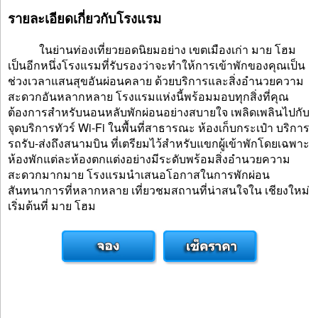
รายละเอียดเกี่ยวกับโรงแรม
ในย่านท่องเที่ยวยอดนิยมอย่าง เขตเมืองเก่า มาย โฮม
เป็นอีกหนึ่งโรงแรมที่รับรองว่าจะทำให้การเข้าพักของคุณเป็น
ช่วงเวลาแสนสุขอันผ่อนคลาย ด้วยบริการและสิ่งอำนวยความ
สะดวกอันหลากหลาย โรงแรมแห่งนี้พร้อมมอบทุกสิ่งที่คุณ
ต้องการสำหรับนอนหลับพักผ่อนอย่างสบายใจ เพลิดเพลินไปกับ
จุดบริการทัวร์ Wi-Fi ในพื้นที่สาธารณะ ห้องเก็บกระเป๋า บริการ
รถรับ-ส่งถึงสนามบิน ที่เตรียมไว้สำหรับแขกผู้เข้าพักโดยเฉพาะ
ห้องพักแต่ละห้องตกแต่งอย่างมีระดับพร้อมสิ่งอำนวยความ
สะดวกมากมาย โรงแรมนำเสนอโอกาสในการพักผ่อน
สันทนาการที่หลากหลาย เที่ยวชมสถานที่น่าสนใจใน เชียงใหม่
เริ่มต้นที่ มาย โฮม