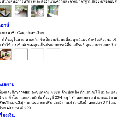
งนี้นำเสนอการบริการและสิ่งอำนวยความสะดวกมาตรฐานดีเยี่ยมเพื่อตอบสน
เฮาส์
รงแรม
เชียงใหม่, ประเทศไทย
ส์ ตั้งอยู่ในย่าน ห้วยแก้ว ซึ่งเป็นจุดเริ่มต้นที่สมบูรณ์แบบสำหรับเที่ยวช
ะทำให้การเข้าพักของคุณเป็นประสบการณ์ที่น่าอภิรมย์ คุณสามารถพบบริการต่าง
ลงสยาม
ี้ยงและศึกษาวิจัยแมลงชนิดต่าง ๆ เช่น ด้วงปีกแข็ง ตั๊กแตนกิ่งไม้ แมลง 
 จากทั่วโลก และสวนผีเสื้อ ตั้งอยู่ที่ 23/4 หมู่ 1 ตำบลแม่แรม อำเภอแม่ริ
เรียนฝึกสอนลิง) บนถนนสายแม่ริม-สะเมิง กม.4 ก่อนถึงน้ำตกแม่สา 2 กิโลเมต
ทย 40 บาท เด็ก 20 ...
ื่องเงิน