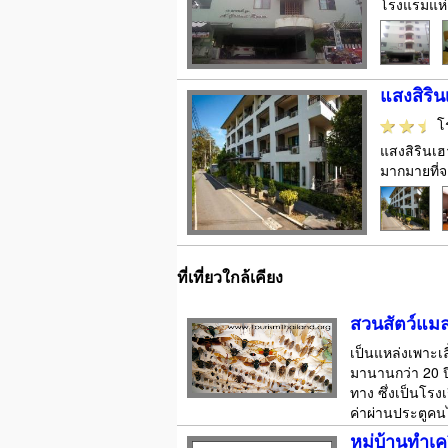
โรงแรมแห่
แสงสิริน
โ
แสงสิรินเฮา
มากมายที่จ
ที่เที่ยวใกล้เคียง
สวนสัตว์แม
เป็นแหล่งเพาะเล
มานานกว่า 20 ปี
ทาง ซึ่งเป็นโรง
ค่าผ่านประตูคนไ
หมู่บ้านทำเคร