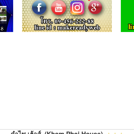
คำไพ เฮ้าส์ (Kham Phai House)