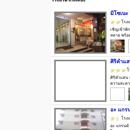
มิโซเนะ 
โรง
เชิญเข้าพั
หลาย พร้อมใ
ศิริคำแส
โ
ศิริคำแสน 
ความสะดวกม
อะ แกรนด
โรง
อะ แกรนด์ ร