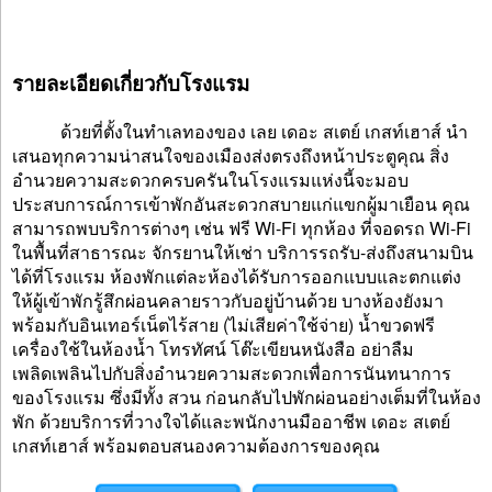
รายละเอียดเกี่ยวกับโรงแรม
ด้วยที่ตั้งในทำเลทองของ เลย เดอะ สเตย์ เกสท์เฮาส์ นำ
เสนอทุกความน่าสนใจของเมืองส่งตรงถึงหน้าประตูคุณ สิ่ง
อำนวยความสะดวกครบครันในโรงแรมแห่งนี้จะมอบ
ประสบการณ์การเข้าพักอันสะดวกสบายแก่แขกผู้มาเยือน คุณ
สามารถพบบริการต่างๆ เช่น ฟรี Wi-Fi ทุกห้อง ที่จอดรถ Wi-Fi
ในพื้นที่สาธารณะ จักรยานให้เช่า บริการรถรับ-ส่งถึงสนามบิน
ได้ที่โรงแรม ห้องพักแต่ละห้องได้รับการออกแบบและตกแต่ง
ให้ผู้เข้าพักรู้สึกผ่อนคลายราวกับอยู่บ้านด้วย บางห้องยังมา
พร้อมกับอินเทอร์เน็ตไร้สาย (ไม่เสียค่าใช้จ่าย) น้ำขวดฟรี
เครื่องใช้ในห้องน้ำ โทรทัศน์ โต๊ะเขียนหนังสือ อย่าลืม
เพลิดเพลินไปกับสิ่งอำนวยความสะดวกเพื่อการนันทนาการ
ของโรงแรม ซึ่งมีทั้ง สวน ก่อนกลับไปพักผ่อนอย่างเต็มที่ในห้อง
พัก ด้วยบริการที่วางใจได้และพนักงานมืออาชีพ เดอะ สเตย์
เกสท์เฮาส์ พร้อมตอบสนองความต้องการของคุณ