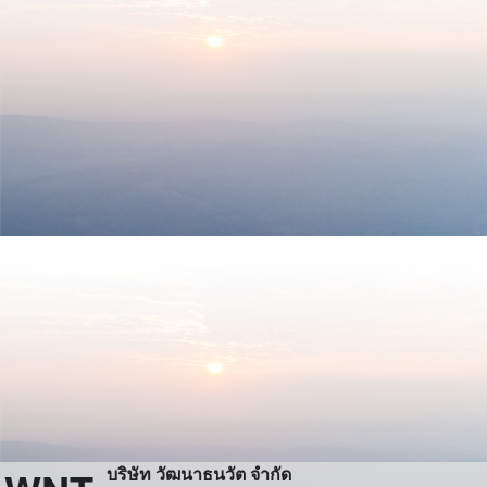
บริษัท วัฒนาธนวัต จำกัด