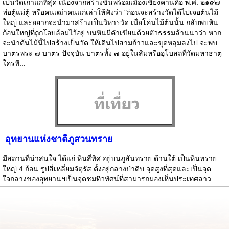
เป็นวัดเก่าแก่ที่สุด เนื่องจากสร้างขึ้นพร้อมเมืองเชียงคานคือ พ.ศ. ๒๑๙๗
พ่อตู้แม่ตู้ หรือคนเฒ่าคนแก่เล่าให้ฟังว่า "ก่อนจะสร้างวัดได้ไปเจอต้นไม้
ใหญ่ และอยากจะนำมาสร้างเป็นวิหารวัด เมื่อโค่นไม้ต้นนั้น กลับพบหิน
ก้อนใหญ่ที่ถูกโอบล้อมไว้อยู่ บนหินมีคำเขียนด้วยตัวธรรมล้านนาว่า หาก
จะนำต้นไม้นี้ไปสร้างเป็นวัด ให้เดินไปสามก้าวและขุดหลุมลงไป จะพบ
บาตรพระ ๗ บาตร ปัจจุบัน บาตรทั้ง ๗ อยู่ในสิมหรืออุโบสถที่วัดมหาธาตุ
ใครที...
อุทยานแห่งชาติภูสวนทราย
มีสถานที่น่าสนใจ ได้แก่ หินสี่ทิศ อยู่บนภูสันทราย ด้านใต้ เป็นหินทราย
ใหญ่ 4 ก้อน รูปสี่เหลี่ยมจัตุรัส ตั้งอยู่กลางป่าดิบ จุดสูงที่สุดและเป็นจุด
ใจกลางของอุทยานฯเป็นจุดชมทิวทัศน์ที่สามารถมองเห็นประเทศลาว