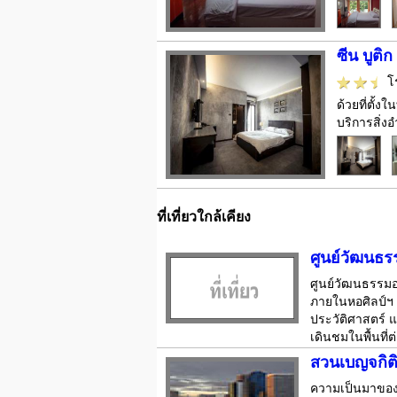
ซีน บูติ
โ
ด้วยที่ตั้
บริการสิ่ง
ที่เที่ยวใกล้เคียง
ศูนย์วัฒนธร
ศูนย์วัฒนธรรมอ
ภายในหอศิลป์ฯ
ประวัติศาสตร์ แ
เดินชมในพื้นที่ต
สวนเบญจกิต
ความเป็นมาของส