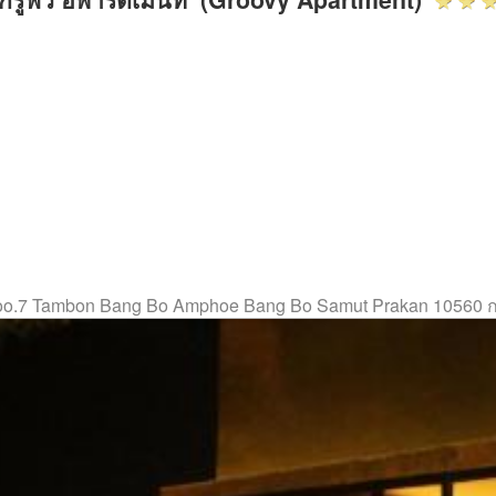
oo.7 Tambon Bang Bo Amphoe Bang Bo Samut Prakan 10560 ก