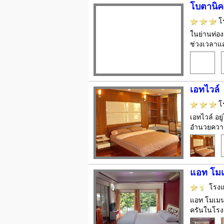
โบตานิคเ
โ
ในย่านท่อง
ช่วงเวลาแ
เอทไวล์
โ
เอทไวล์ อย
อำนวยความส
แอท โมเ
โรง
แอท โมเมนต
ครันในโรงแ