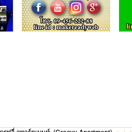
กรูฟวี่ อพาร์ตเมนท์ (Groovy Apartment)