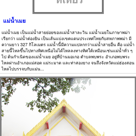
แม่น้ำเมย
แม่น้ำเมย เป็นแม่น้ำสายย่อยของแม่น้ำสาละวิน แม่น้ำเมยในภาษาพม่า
เรียกว่า แม่น้ำต่องยิน เป็นเส้นแบ่งเขตแดนประเทศไทยกับสหภาพพม่า มี
ความยาว 327 กิโลเมตร แม่น้ำนี้มีความแปลกกว่าแม่น้ำสายอื่น คือ แม่น้ำ
สายนี้ไหลขึ้นไปทางทิศเหนือไม่ได้ไหลลงทางทิศใต้เหมือนเช่นแม่น้ำทั่ว ๆ
ไป ต้นกำเนิดของแม่น้ำเมย อยู่ที่บ้านมอเกอ ตำบลพบพระ อำเภอพบพระ
ไหลผ่านอำเภอแม่สอด แม่ระมาด และท่าสองยาง จนถึงจังหวัดแม่ฮ่องสอน
ไหลไปบรรจบกับแม่น...