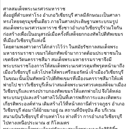
ศาลสมเด็จพระนเรศวรมหาราช
ตั้งอยู่ที่ตำบลท่าโรง อำเภอวิเชียรบุรี ศาลมีลักษณะเป็นศาลา
ทรงไทยจตุรมุขชั้นเดียว ภายในศาลประดิษฐานพระบรมรูป
สมเด็จพระนเรศวรมหาราช ซึ่งชาวอำเภอวิเชียรบุรีร่วมใจกัน
ก่อสร้างเพื่อเป็นอนุสรณ์เมื่อครั้งที่เสด็จยกกองทัพไปตีทัพเขมร
ที่เมืองวิเชียรบุรีแห่งนี้
โดยตามพงศาวดารได้กล่าวไว้ว่า ในสมัยรัชกาลสมเด็จพระ
มหาธรรมราชา เขมรได้ยกทัพเข้ามากวาดต้อนประชาชนใน
เขตจังหวัดนครราชสีมา สมเด็จพระมหาธรรมราชาจึงมี
พระบรมราชโองการให้สมเด็จพระนเรศวรคุมทัพรุดหน้ามาถึง
เมืองวิเชียรบุรี แล้วโปรดให้พระศรีถมอรัตน์ เจ้าเมืองวิเชียรบุรี
ในขณะนั้นเป็นทัพหน้าไปตีทัพเขมรที่เมืองนครราชสีมาให้แพ้
พ่ายไป ชาววิเชียรบุรีเห็นว่าสมเด็จพระนเรศวรเคยเสด็จมาเมือง
วิเชียรบุรีและทรงปราบกองทัพเขมรให้แตกพ่ายไป จึงได้หล่อ
พระบรมรูปและสร้างศาลไว้เป็นที่เคารพสักการะและเทิดพระ
เกียรติพระองค์ท่าน เดิมสร้างไว้ที่หน้าสถานีตำรวจภูธร อำเภอ
วิเชียรบุรี ต่อมาได้ย้ายมาอยู่ ณ สถานที่ปัจจุบัน คือ บริเวณ
สนามบินวิเชียรบุรี ตำบลท่าโรง ห่างที่ว่า การอำเภอวิเชียรบุรี
ไปทางเหนือประมาณ ๕ กิโลเมตร
พระบาทสมเด็จพระเจ้าอยู่หัวและสมเด็จพระนางเจ้าสิริกิติ์ฯ