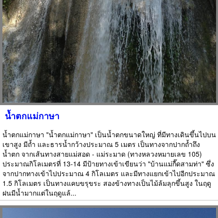
น้ำตกแม่กาษา
น้ำตกแม่กาษา "น้ำตกแม่กาษา" เป็นน้ำตกขนาดใหญ่ ที่มีทางเดินขึ้นไปบน
เขาสูง มีถ้ำ และธารน้ำกว้างประมาณ 5 เมตร เป็นทางจากปากถ้ำถึง
น้ำตก จากเส้นทางสายแม่สอด - แม่ระมาด (ทางหลวงหมายเลข 105)
ประมาณกิโลเมตรที่ 13-14 มีป้ายทางเข้าเขียนว่า "บ้านแม่กื๊ดสามท่า" ซึ่ง
จากปากทางเข้าไปประมาณ 4 กิโลเมตร และมีทางแยกเข้าไปอีกประมาณ
1.5 กิโลเมตร เป็นทางแคบขรุขระ สองข้างทางเป็นไม้ล้มลุกขึ้นสูง ในฤดู
ฝนมีน้ำมากแต่ในฤดูแล้...