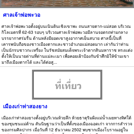
ศาลเจ้าพ่อพะวอ
ศาลเจ้าพ่อพะวอตั้งอยู่บนเนินดินเชิงเขาพะ ถนนสายตาก-แม่สอด บริเวณ
กิโลเมตรที่ 62-63 รอบๆ บริเวณศาลเจ้าพ่อพะวอมีลานจอดรถท่ามกลาง
บรรยากาศร่มรื่น ด้านหลังมียอดเขาสูงอากาศเย็นสบาย ศาลนี้เป็นที่
เคารพนับถือของชาวเมืองตากและชาวอำเภอแม่สอดมาก เล่ากันว่าท่าน
เป็นนักรบชาวกะเหรี่ยง ในรัชสมัยสมเด็จพระเจ้าตากสินมหาราช ทรงแต่ง
ตั้งให้เป็นนายด่านที่ด่านแม่ละเมา เพื่อคอยเฝ้าป้องกันข้าศึกมิให้ข้ามเขา
มาถึงเมืองตากได้ และได้ต่อสู...
เมืองเก่าท่าสองยาง
เมืองเก่าท่าสองยางตั้งอยู่บริเวณห้วยลึก ห้วยธาตุริมฝั่งแม่น้ำเมยทางทิศใต้
ของชุมชนแม่ต้าน สันนิษฐานว่าเป็นที่ตั้งของเมืองฉอดเก่า จากการสำรวจ
ของกรมศิลปากร เมื่อวันที่ 12 ธันวาคม 2502 พบซากเมืองโบราณอยู่ใน