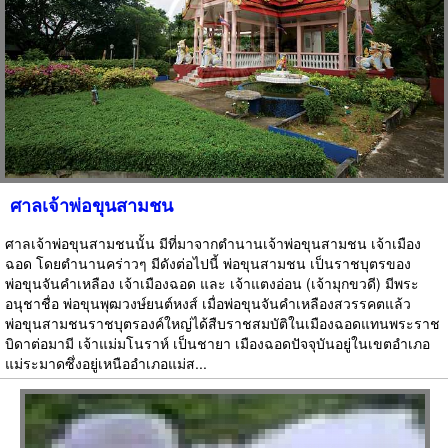
ศาลเจ้าพ่อขุนสามชน
ศาลเจ้าพ่อขุนสามชนนั้น มีที่มาจากตำนานเจ้าพ่อขุนสามชน เจ้าเมือง
ฉอด โดยตำนานคร่าวๆ มีดังต่อไปนี้ พ่อขุนสามชน เป็นราชบุตรของ
พ่อขุนจันคำเหลือง เจ้าเมืองฉอด และ เจ้าแตงอ่อน (เจ้ามุกขวดี) มีพระ
อนุชาชื่อ พ่อขุนพุฒวงษ์ยนต์หงส์ เมื่อพ่อขุนจันคำเหลืองสวรรคตแล้ว
พ่อขุนสามชนราชบุตรองค์ใหญ่ได้สืบราชสมบัติในเมืองฉอดแทนพระราช
บิดาต่อมามี เจ้าแม่มโนราห์ เป็นชายา เมืองฉอดปัจจุบันอยู่ในเขตอำเภอ
แม่ระมาดซึ่งอยู่เหนืออำเภอแม่ส...