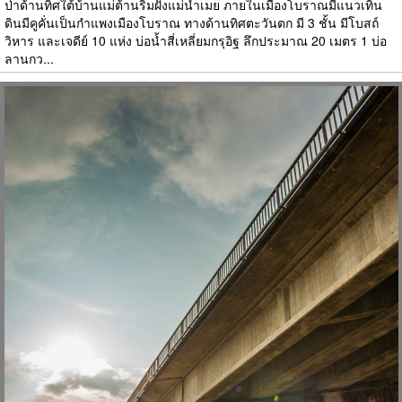
ป่าด้านทิศใต้บ้านแม่ต้านริมฝั่งแม่น้ำเมย ภายในเมืองโบราณมีแนวเทิน
ดินมีคูคั่นเป็นกำแพงเมืองโบราณ ทางด้านทิศตะวันตก มี 3 ชั้น มีโบสถ์
วิหาร และเจดีย์ 10 แห่ง บ่อน้ำสี่เหลี่ยมกรุอิฐ ลึกประมาณ 20 เมตร 1 บ่อ
ลานกว...