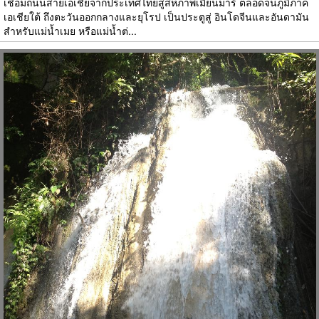
เชื่อมถนนสายเอเชียจากประเทศไทยสู่สหภาพเมียนมาร์ ตลอดจนภูมิภาค
เอเชียใต้ ถึงตะวันออกกลางและยุโรป เป็นประตูสู่ อินโดจีนและอันดามัน
สำหรับแม่น้ำเมย หรือแม่น้ำต่...