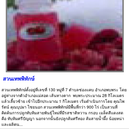
สวนเทพพิทักษ์
สวนเทพพิทักษ์ตั้งอยู่ที่เลขที่ 130 หมู่ที่ 7 ตำบลช่องแคบ อำเภอพบพระ โดย
อยู่ห่างจากตัวอำเภอแม่สอด เส้นทางตาก  พบพระประมาณ 28 กิโลเมตร
แล้วเลี้ยวซ้าย เข้าไปอีกประมาณ 1 กิโลเมตร เริ่มดำเนินการโดย คุณไพ
รัตน์ คุณบุปผา ไชยนอก สวนเทพพิทักษ์มีพื้นที่กว่า 900 ไร่ เป็นสวนที่
คิดค้นการปลูกทับทิมสายพันธุ์ใหม่ที่มีรสชาติหวาน กรอบ เมล็ดสีแดงสด
คือ ทับทิมศรีปัญญา นอกจากนั้นยังปลูกส้มศรีทอง ส้มสายน้ำผึ้ง น้อยหน่า
และผลิตน...