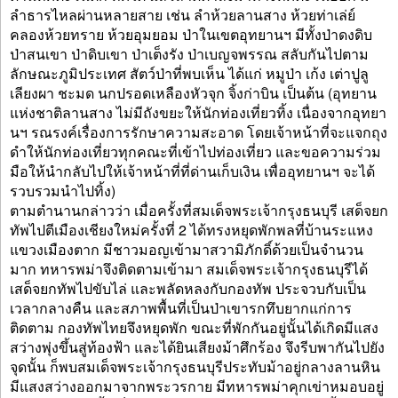
ลำธารไหลผ่านหลายสาย เช่น ลำห้วยลานสาง ห้วยท่าเล่ย์
คลองห้วยทราย ห้วยอุมยอม ป่าในเขตอุทยานฯ มีทั้งป่าดงดิบ
ป่าสนเขา ป่าดิบเขา ป่าเต็งรัง ป่าเบญจพรรณ สลับกันไปตาม
ลักษณะภูมิประเทศ สัตว์ป่าที่พบเห็น ได้แก่ หมูป่า เก้ง เต่าปูลู
เลียงผา ชะมด นกปรอดเหลืองหัวจุก จิ้งก่าบิน เป็นต้น (อุทยาน
แห่งชาติลานสาง ไม่มีถังขยะให้นักท่องเที่ยวทิ้ง เนื่องจากอุทยา
นฯ รณรงค์เรื่องการรักษาความสะอาด โดยเจ้าหน้าที่จะแจกถุง
ดำให้นักท่องเที่ยวทุกคณะที่เข้าไปท่องเที่ยว และขอความร่วม
มือให้นำกลับไปให้เจ้าหน้าที่ที่ด่านเก็บเงิน เพื่ออุทยานฯ จะได้
รวบรวมนำไปทิ้ง)
ตามตำนานกล่าวว่า เมื่อครั้งที่สมเด็จพระเจ้ากรุงธนบุรี เสด็จยก
ทัพไปตีเมืองเชียงใหม่ครั้งที่ 2 ได้ทรงหยุดพักพลที่บ้านระแหง
แขวงเมืองตาก มีชาวมอญเข้ามาสวามิภักดิ์ด้วยเป็นจำนวน
มาก ทหารพม่าจึงติดตามเข้ามา สมเด็จพระเจ้ากรุงธนบุรีได้
เสด็จยกทัพไปขับไล่ และพลัดหลงกับกองทัพ ประจวบกับเป็น
เวลากลางคืน และสภาพพื้นที่เป็นป่าเขารกทึบยากแก่การ
ติดตาม กองทัพไทยจึงหยุดพัก ขณะที่พักกันอยู่นั้นได้เกิดมีแสง
สว่างพุ่งขึ้นสู่ท้องฟ้า และได้ยินเสียงม้าศึกร้อง จึงรีบพากันไปยัง
จุดนั้น ก็พบสมเด็จพระเจ้ากรุงธนบุรีประทับม้าอยู่กลางลานหิน
มีแสงสว่างออกมาจากพระวรกาย มีทหารพม่าคุกเข่าหมอบอยู่