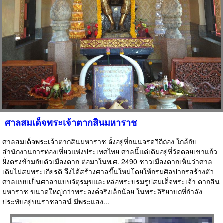
ศาลสมเด็จพระเจ้าตากสินมหาราช
ศาลสมเด็จพระเจ้าตากสินมหาราช ตั้งอยู่ที่ถนนจรดวิถีถ่อง ใกล้กับ
สำนักงานการท่องเที่ยวแห่งประเทศไทย ศาลนี้แต่เดิมอยู่ที่วัดดอยเขาแก้ว
ฝั่งตรงข้ามกับตัวเมืองตาก ต่อมาในพ.ศ. 2490 ชาวเมืองตากเห็นว่าศาล
เดิมไม่สมพระเกียรติ จึงได้สร้างศาลขึ้นใหม่โดยให้กรมศิลปากรสร้างตัว
ศาลแบบเป็นศาลาแบบจัตุรมุขและหล่อพระบรมรูปสมเด็จพระเจ้า ตากสิน
มหาราช ขนาดใหญ่กว่าพระองค์จริงเล็กน้อย ในพระอิริยาบถที่กำลัง
ประทับอยู่บนราชอาสน์ มีพระแสง...