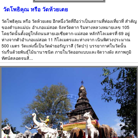
วัดโพธิคุณ หรือ วัดห้วยเตย
วัดโพธิคุณ หรือ วัดห้วยเตย อีกหนึ่งวัดที่ถือว่าเป็นสถานที่ท่องเที่ยวที่ สำคัญ
ของตำบลแม่ปะ อำเภอแม่สอด จังหวัดตาก ริมทางหลวงหมายเลข 105
โดยวัดนั้นตั้งอยู่ใกล้ถนนสายเอเซียตาก-แม่สอด หลักกิโลเมตรที่ 69 อยู่
ห่างจากตัวอำเภอแม่สอด 11 กิโลเมตรและห่างจาก เนินพิศวงประมาณ
500 เมตร วัดแห่งนี้เป็นวัดฝ่ายอรัญวาสี (วัดป่า) บรรยากาศในวัดนั้น
ร่มรื่นด้วยพันธุ์ไม้นานาชนิด ภายในวัดออกแบบและจัดวางผัง สภาพภูมิ
ทัศน์ตลอดจนสิ่...