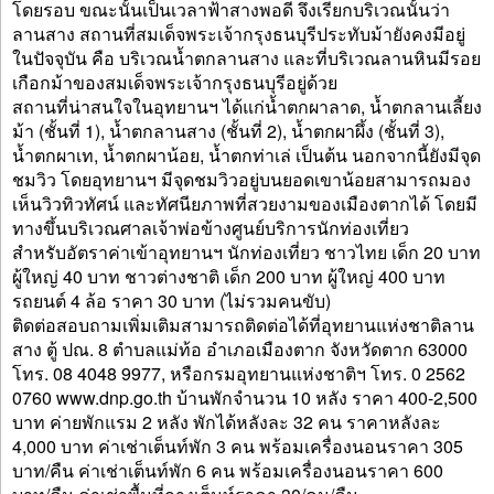
โดยรอบ ขณะนั้นเป็นเวลาฟ้าสางพอดี จึงเรียกบริเวณนั้นว่า
ลานสาง สถานที่สมเด็จพระเจ้ากรุงธนบุรีประทับม้ายังคงมีอยู่
ในปัจจุบัน คือ บริเวณน้ำตกลานสาง และที่บริเวณลานหินมีรอย
เกือกม้าของสมเด็จพระเจ้ากรุงธนบุรีอยู่ด้วย
สถานที่น่าสนใจในอุทยานฯ ได้แก่น้ำตกผาลาด, น้ำตกลานเลี้ยง
ม้า (ชั้นที่ 1), น้ำตกลานสาง (ชั้นที่ 2), น้ำตกผาผึ้ง (ชั้นที่ 3),
น้ำตกผาเท, น้ำตกผาน้อย, น้ำตกท่าเล่ เป็นต้น นอกจากนี้ยังมีจุด
ชมวิว โดยอุทยานฯ มีจุดชมวิวอยู่บนยอดเขาน้อยสามารถมอง
เห็นวิวทิวทัศน์ และทัศนียภาพที่สวยงามของเมืองตากได้ โดยมี
ทางขึ้นบริเวณศาลเจ้าพ่อข้างศูนย์บริการนักท่องเที่ยว
สำหรับอัตราค่าเข้าอุทยานฯ นักท่องเที่ยว ชาวไทย เด็ก 20 บาท
ผู้ใหญ่ 40 บาท ชาวต่างชาติ เด็ก 200 บาท ผู้ใหญ่ 400 บาท
รถยนต์ 4 ล้อ ราคา 30 บาท (ไม่รวมคนขับ)
ติดต่อสอบถามเพิ่มเติมสามารถติดต่อได้ที่อุทยานแห่งชาติลาน
สาง ตู้ ปณ. 8 ตำบลแม่ท้อ อำเภอเมืองตาก จังหวัดตาก 63000
โทร. 08 4048 9977, หรือกรมอุทยานแห่งชาติฯ โทร. 0 2562
0760 www.dnp.go.th บ้านพักจำนวน 10 หลัง ราคา 400-2,500
บาท ค่ายพักแรม 2 หลัง พักได้หลังละ 32 คน ราคาหลังละ
4,000 บาท ค่าเช่าเต็นท์พัก 3 คน พร้อมเครื่องนอนราคา 305
บาท/คืน ค่าเช่าเต็นท์พัก 6 คน พร้อมเครื่องนอนราคา 600