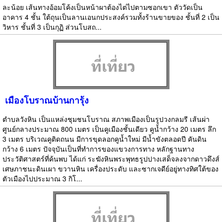
ละน้อย เส้นทางอ้อมโค้งเป็นหน้าผาต้องไต่ไปตามซอกเขา ตัววัดเป็น
อาคาร 4 ชั้น ใต้ถุนเป็นลานเอนกประสงค์รวมทั้งร้านขายของ ชั้นที่ 2 เป็น
วิหาร ชั้นที่ 3 เป็นกุฏิ ส่วนโบสถ...
เมืองโบราณบ้านการุ้ง
ตำบลวังหิน เป็นแหล่งชุมชนโบราณ สภาพเมืองเป็นรูปวงกลมรี เส้นผ่า
ศูนย์กลางประมาณ 800 เมตร เป็นคูเมืองชั้นเดียว คูน้ำกว้าง 20 เมตร ลึก
3 เมตร บริเวณคูติดถนน มีการขุดลอกคูน้ำใหม่ มีน้ำขังตลอดปี คันดิน
กว้าง 6 เมตร ปัจจุบันเป็นที่ทำการของแขวงการทาง หลักฐานทาง
ประวัติศาสตร์ที่ค้นพบ ได้แก่ ระฆังหินพระพุทธรูปปางเสด็จลงจากดาวดึงส์
เศษภาชนะดินเผา ขวานหิน เครื่องประดับ และซากเจดีย์อยู่ทางทิศใต้ของ
ตัวเมืองไปประมาณ 3 กิโ...