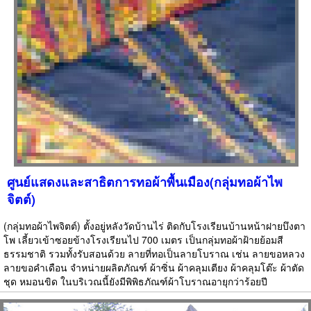
ศูนย์แสดงและสาธิตการทอผ้าพื้นเมือง(กลุ่มทอผ้าไพ
จิตต์)
(กลุ่มทอผ้าไพจิตต์) ตั้งอยู่หลังวัดบ้านไร่ ติดกับโรงเรียนบ้านหน้าฝายบึงตา
โพ เลี้ยวเข้าซอยข้างโรงเรียนไป 700 เมตร เป็นกลุ่มทอผ้าฝ้ายย้อมสี
ธรรมชาติ รวมทั้งรับสอนด้วย ลายที่ทอเป็นลายโบราณ เช่น ลายขอหลวง
ลายขอคำเดือน จำหน่ายผลิตภัณฑ์ ผ้าซิ่น ผ้าคลุมเตียง ผ้าคลุมโต๊ะ ผ้าตัด
ชุด หมอนขิด ในบริเวณนี้ยังมีพิพิธภัณฑ์ผ้าโบราณอายุกว่าร้อยปี