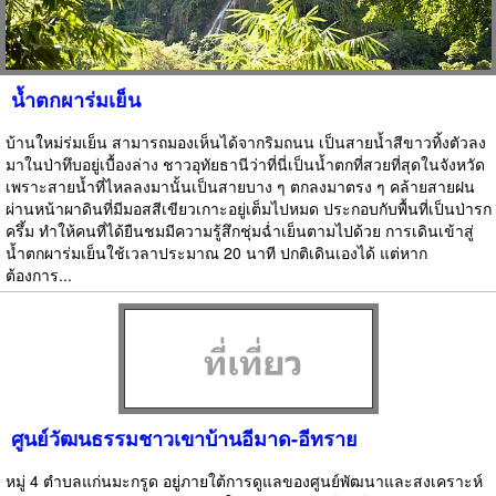
น้ำตกผาร่มเย็น
บ้านใหม่ร่มเย็น สามารถมองเห็นได้จากริมถนน เป็นสายน้ำสีขาวทิ้งตัวลง
มาในป่าทึบอยู่เบื้องล่าง ชาวอุทัยธานีว่าที่นี่เป็นน้ำตกที่สวยที่สุดในจังหวัด
เพราะสายน้ำที่ไหลลงมานั้นเป็นสายบาง ๆ ตกลงมาตรง ๆ คล้ายสายฝน
ผ่านหน้าผาดินที่มีมอสสีเขียวเกาะอยู่เต็มไปหมด ประกอบกับพื้นที่เป็นป่ารก
ครึ้ม ทำให้คนที่ได้ยืนชมมีความรู้สึกชุ่มฉ่ำเย็นตามไปด้วย การเดินเข้าสู่
น้ำตกผาร่มเย็นใช้เวลาประมาณ 20 นาที ปกติเดินเองได้ แต่หาก
ต้องการ...
ศูนย์วัฒนธรรมชาวเขาบ้านอีมาด-อีทราย
หมู่ 4 ตำบลแก่นมะกรูด อยู่ภายใต้การดูแลของศูนย์พัฒนาและสงเคราะห์