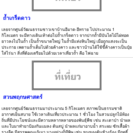
ถ้ำเกร็ดดาว
เลยจากศูนย์วัฒนธรรมชาวเขาบ้านอีมาด-อีทราย ไปประมาณ 1
กิโลเมตร จะมีทางเดินเท้าต่อไปถ้ำเกร็ดดาว จากปากถ้ำมีบันไดไม้ไผ่ทอด
ยาวลงไปในถ้ำ เป็นถ้ำขนาดใหญ่ ในถ้ำมีแท่งหินใหญ่ เมื่อถูกแสงจะเป็น
ประกาย เพดานถ้ำเต็มไปด้วยค้างคาว และชาวบ้านได้ใช้ขี้ค้างคาวเป็นปุ๋ย
ใส่ไร่นา สิ่งที่ต้องเตรียมไปด้วยเวลาเที่ยวถ้ำ คือ ไฟฉาย
สวนพฤกษศาสตร์
เลยจากศูนย์วัฒนธรรมมาประมาณ 5 กิโลเมตร สภาพเป็นธรรมชาติ
อากาศเย็นสบาย ใช้เวลาเดินเที่ยวประมาณ 1 ชั่วโมง ในสวนปลูกไม้ท้อง
ถิ่นที่มีประโยชน์และมีความหลากหลายของพันธุ์พืช เช่น สะเดาป่า นำผล
และใบมาทำยาป้องกันแมลง ต้นสบู่ นำผลแก่มาอาบน้ำ สระผม ซักเสื้อผ้า
รางจืด มีสรรพคุณแก้เมา บางอย่างก็มีพิษ เช่น ขนของต้นช้างร้อง มีฤทธิ์