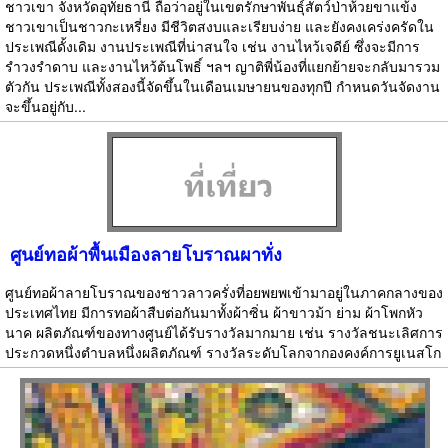
ชาวเขา จังหวัดอุทัยธานี ถือว่าอยู่ในเขตรักษาพันธุ์สัตว์ป่าห้วยขาแข้ง
ชาวเขาเป็นชาวกะเหรี่ยง มีชีวิตสงบและเรียบง่าย และยังคงเคร่งครัดใน
ประเพณีดั้งเดิม งานประเพณีที่น่าสนใจ เช่น งานไหว้เจดีย์ ซึ่งจะมีการ
รำวงรำดาบ และงานไหว้ต้นโพธิ์ ฯลฯ ญาติพี่น้องที่แยกย้ายจะกลับมารวม
ตัวกัน ประเพณีทั้งสองนี้จัดขึ้นในเดือนเมษายนของทุกปี กำหนดวันจัดงาน
จะขึ้นอยู่กับ...
ศูนย์ทอผ้าพื้นเมืองลายโบราณผาทั่ง
ศูนย์ทอผ้าลายโบราณของชาวลาวครั่งที่อยพยพเข้ามาอยู่ในภาคกลางของ
ประเทศไทย มีการทอผ้าสืบต่อกันมาทั้งผ้าซิ่น ผ้าขาวม้า ย่าม ผ้าโพกหัว
นาค ผลิตภัณฑ์ของทางศูนย์ได้รับรางวัลมากมาย เช่น รางวัลชนะเลิศการ
ประกวดหนึ่งตำบลหนึ่งผลิตภัณฑ์ รางวัลระดับโลกจากองคงค์การยูเนสโก