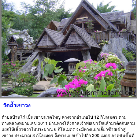
วัดถ้ำเขาวง
ตำบลบ้านไร่ เป็นเขาขนาดใหญ่ ห่างจากอำเภอไป 12 กิโลเมตร ตาม
ทางหลวงหมายเลข 3011 ผ่านทางโค้งศาลเจ้าพ่อเขารักแล้วมาตัดกับสาม
แยกให้เลี้ยวขวาไปประมาณ 6 กิโลเมตร จะมีทางแยกเลี้ยวซ้ายเข้าสู่
เขาวง ประมาณ 8 กิโลเมตร ถึงทางแยกเข้าไปอีก 300 เมตร ลาดชันขึ้นที