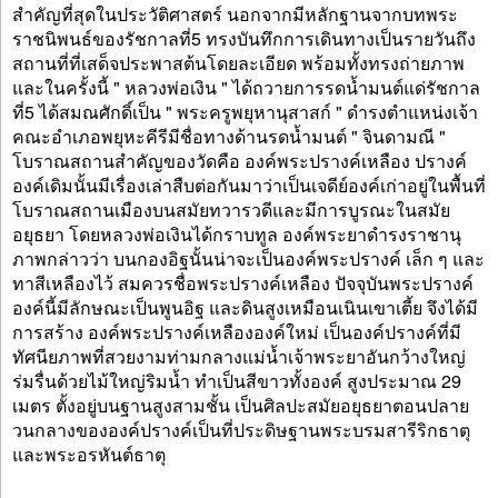
สำคัญที่สุดในประวัติศาสตร์ นอกจากมีหลักฐานจากบทพระ
ราชนิพนธ์ของรัชกาลที่5 ทรงบันทึกการเดินทางเป็นรายวันถึง
สถานที่ที่เสด็จประพาสต้นโดยละเอียด พร้อมทั้งทรงถ่ายภาพ
และในครั้งนี้ " หลวงพ่อเงิน " ได้ถวายการรดน้ำมนต์แด่รัชกาล
ที่5 ได้สมณศักดิ์เป็น " พระครูพยุหานุสาสก์ " ดำรงตำแหน่งเจ้า
คณะอำเภอพยุหะคีรีมีชื่อทางด้านรดน้ำมนต์ " จินดามณี "
โบราณสถานสำคัญของวัดคือ องค์พระปรางค์เหลือง ปรางค์
องค์เดิมนั้นมีเรื่องเล่าสืบต่อกันมาว่าเป็นเจดีย์องค์เก่าอยู่ในพื้นที่
โบราณสถานเมืองบนสมัยทวารวดีและมีการบูรณะในสมัย
อยุธยา โดยหลวงพ่อเงินได้กราบทูล องค์พระยาดำรงราชานุ
ภาพกล่าวว่า บนกองอิฐนั้นน่าจะเป็นองค์พระปรางค์ เล็ก ๆ และ
ทาสีเหลืองไว้ สมควรชื่อพระปรางค์เหลือง ปัจจุบันพระปรางค์
องค์นี้มีลักษณะเป็นพูนอิฐ และดินสูงเหมือนเนินเขาเตี้ย จึงได้มี
การสร้าง องค์พระปรางค์เหลืององค์ใหม่ เป็นองค์ปรางค์ที่มี
ทัศนียภาพที่สวยงามท่ามกลางแม่น้ำเจ้าพระยาอันกว้างใหญ่
ร่มรื่นด้วยไม้ใหญ่ริมน้ำ ทำเป็นสีขาวทั้งองค์ สูงประมาณ 29
เมตร ตั้งอยู่บนฐานสูงสามชั้น เป็นศิลปะสมัยอยุธยาตอนปลาย
วนกลางขององค์ปรางค์เป็นที่ประดิษฐานพระบรมสารีริกธาตุ
และพระอรหันต์ธาตุ