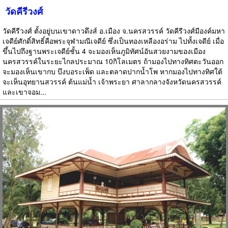
วัดคีรีวงศ์
วัดคีรีวงศ์ ตั้งอยู่บนเขาดาวดึงส์ อ.เมือง จ.นครสวรรค์ วัดคีรีวงศ์มีองค์มหา
เจดีย์ศักดิ์สิทธิ์คือพระจุฬามณีเจดีย์ ซึ่งเป็นทองเหลืองอร่าม ไปทั้งเจดีย์ เมื่อ
ขึ้นไปถึงฐานพระเจดีย์ชั้น 4 จะมองเห็นภูมิทัศน์อันสวยงามของเมือง
นครสวรรค์ในระยะไกลประมาณ 10กิโลเมตร ถ้ามองไปทางทิศตะวันออก
จะมองเห็นเขากบ บึงบอระเพ็ด และตลาดปากน้ำโพ หากมองไปทางทิศใต้
จะเห็นอุทยานสวรรค์ ต้นแม่น้ำ เจ้าพระยา ศาลากลางจังหวัดนครสวรรค์
และเขาจอม...