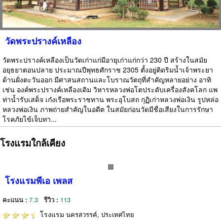
วัดพระปรางค์เหลือง
วัดพระปรางค์เหลืองเป็นวัดเก่าแก่มีอายุเก่าแก่กว่า 230 ปี สร้างในสมัย
อยุธยาตอนปลาย ประมาณปีพุทธศักราช 2305 ตั้งอยู่ติดริมน้ำเจ้าพระยา
ด้านฝั่งตะวันออก มีศาสนสถานและโบราณวัตถุที่สำคัญหลายอย่าง อาทิ
เช่น องค์พระปรางค์เหลืองเดิม วิหารหลวงพ่อโตประดับเครื่องสังคโลก แพ
ท่าน้ำรับเสด็จ เก๋งเรือพระราชทาน พระอุโบสถ กุฏิเก่าหลวงพ่อเงิน รูปหล่อ
หลวงพ่อเงิน ภาพถ่ายสำคัญในอดีต ในสมัยก่อนวัดมีชื่อเสียงในการรักษา
โรคภัยไข้เจ็บทา...
โรงแรมใกล้เคียง
โรงแรมพีเอ เพลส
คะแนน :
7.3
รีวิว :
113
โรงแรม
นครสวรรค์, ประเทศไทย