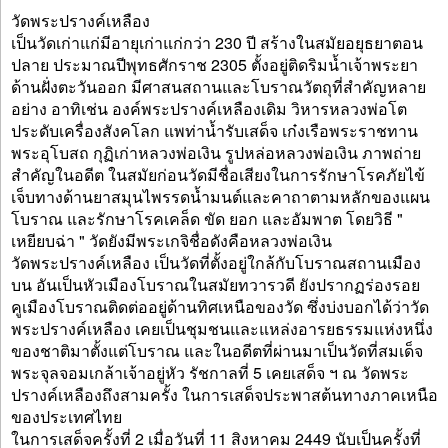
วัดพระปรางค์เหลือง
เป็นวัดเก่าแก่มีอายุเก่าแก่กว่า 230 ปี สร้างในสมัยอยุธยาตอน
ปลาย ประมาณปีพุทธศักราช 2305 ตั้งอยู่ติดริมน้ำเจ้าพระยา
ด้านฝั่งตะวันออก มีศาสนสถานและโบราณวัตถุที่สำคัญหลาย
อย่าง อาทิเช่น องค์พระปรางค์เหลืองเดิม วิหารหลวงพ่อโต
ประดับเครื่องสังคโลก แพท่าน้ำรับเสด็จ เก๋งเรือพระราชทาน
พระอุโบสถ กุฏิเก่าหลวงพ่อเงิน รูปหล่อหลวงพ่อเงิน ภาพถ่าย
สำคัญในอดีต ในสมัยก่อนวัดมีชื่อเสียงในการรักษาโรคภัยไข้
เจ็บทางด้านยาสมุนไพรรดน้ำมนต์และคาถาตามหลักของแผน
โบราณ และรักษาโรคเคล็ด ขัด ยอก และอัมพาต โดยวิธี "
เหยียบฉ่า " วัดยังมีพระเกจิชื่อดังคือหลวงพ่อเงิน
วัดพระปรางค์เหลือง เป็นวัดที่ตั้งอยู่ใกล้กับโบราณสถานเมือง
บน อันเป็นหัวเมืองโบราณในสมัยทวารวดี ยังปรากฏร่องรอย
คูเมืองโบราณติดต่ออยู่ด้านทิศเหนือของวัด ซึ่งบ่งบอกได้ว่าวัด
พระปรางค์เหลือง เคยเป็นชุมชนและแหล่งอารยธรรมแห่งหนึ่ง
ของชาติมาตั้งแต่โบราณ และในอดีตที่ผ่านมาเป็นวัดที่สมเด็จ
พระจุลจอมเกล้าเจ้าอยู่หัว รัชกาลที่ 5 เคยเสด็จ ฯ ณ วัดพระ
ปรางค์เหลืองถึงสามครั้ง ในการเสด็จประพาสต้นทางภาคเหนือ
ของประเทศไทย
ในการเสด็จครั้งที่ 2 เมื่อวันที่ 11 สิงหาคม 2449 นับเป็นครั้งที่