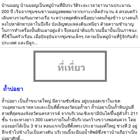
บ้านมอญ บ้านมอญเป็นหมู่บ้านที่มีประวัติระยะเวลายาวนานประมาณ
200 ปี เริ่มจากชุมชนชาวมอญอพยพมาจากเกาะเกล็ดจำนวน 4 ครอบครัว
เดินทางรวมกันมาทางเรือ ระหว่างหยุดพักเหนื่อยบางคนก็หุงข้าว บางคนก็
ลงไปหาผักหาปลาในบึงจึง บังเอิญพบแหล่งดินเหนียว ด้วยความชำนาญ
ในการทำเครื่องปั้นดินเผาอยู่แล้ว จึงลองนำดินบริเวณนี้มาปั้นเป็นภาชนะ
ที่ใช้ในครัวเรือน เมื่อปัจจุบันจากชุมชนเล็กๆ กลายเป็นหมู่บ้านที่รู้จักกันทั่ว
ประเทศ และมีลูก...
ถ้ำบ่อยา
ถ้ำบ่อยา เป็นถ้ำขนาดใหญ่ มีความซับซ้อน อยู่บนยอดเขาในเขต
วนอุทยานเขาหลวงและเป็นที่ตั้งของวัดบ่อถ้ำยา ถ้ำบ่อยาเป็นถ้ำหินปูนที่
สวยที่สุดของจังหวัดนครสวรรค์ จากบริเวณเชิงเขามีบันไดขึ้นสู่ตัวถ้ำ 211
ชั้น ระยะทางยาว 300 เมตรภายในถ้ำมีบริเวณกว้างขวางพอสมควร โดย
แบ่งออกได้เป็น 3 ช่วง ตอนแรกเป็นที่ตั้งพระประธานองค์ใหญ่ ช่วงที่ 2 อยู่
ลึกเข้าไปข้างในเป็นทางตัน บริเวณนี้จะมีบ่อน้ำทิพย์ซึ่งชาวบ้านถือว่าเป็น
บ่อยาศักดิ์...