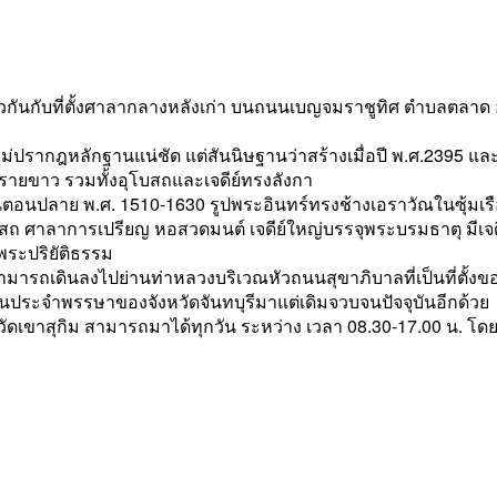
เดียวกันกับที่ตั้งศาลากลางหลังเก่า บนถนนเบญจมราชูทิศ ตำบลตลาด 
ปรากฎหลักฐานแน่ชัด แต่สันนิษฐานว่าสร้างเมื่อปี พ.ศ.2395 และเป็
ายขาว รวมทั้งอุโบสถและเจดีย์ทรงลังกา
นตอนปลาย พ.ศ. 1510-1630 รูปพระอินทร์ทรงช้างเอราวัณในซุ้มเร
สถ ศาลาการเปรียญ หอสวดมนต์ เจดีย์ใหญ่บรรจุพระบรมธาตุ มีเจดีย
พระปริยัติธรรม
สามารถเดินลงไปย่านท่าหลวงบริเวณหัวถนนสุขาภิบาลที่เป็นที่ตั้งของ
ทียนประจำพรรษาของจังหวัดจันทบุรีมาแต่เดิมจวบจนปัจจุบันอีกด้วย
ที่วัดเขาสุกิม สามารถมาได้ทุกวัน ระหว่าง เวลา 08.30-17.00 น. โ