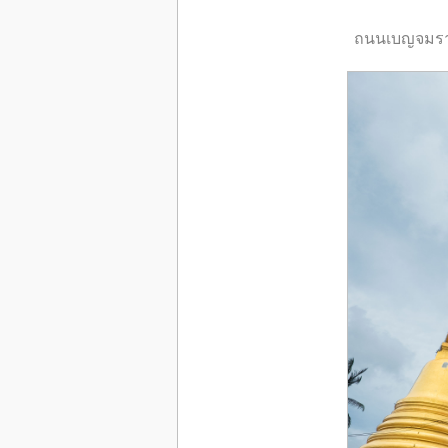
ถนนเบญจมราชู