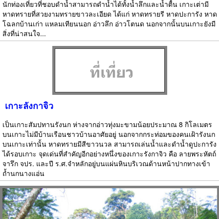
นักท่องเที่ยวที่ชอบดำน้ำสามารถดำน้ำได้ทั้งน้ำลึกและน้ำตื้น เกาะเต่ามี
หาดทรายที่สวยงามทรายขาวละเอียด ได้แก่ หาดทรายรี หาดปะการัง หาด
โฉลกบ้านเก่า แหลมเทียนนอก อ่าวลึก อ่าวโตนด นอกจากนั้นบนเกาะยังมี
สิ่งที่น่าสนใจ...
เกาะลังกาจิว
เป็นเกาะสัมปทานรังนก ห่างจากอ่าวทุ่งมะขามน้อยประมาณ 8 กิโลเมตร
บนเกาะไม่มีบ้านเรือนชาวบ้านอาศัยอยู่ นอกจากกระท่อมของคนเฝ้ารังนก
บนเกาะเท่านั้น หาดทรายมีสีขาวนวล สามารถเล่นน้ำและดำน้ำดูปะการัง
ได้รอบเกาะ จุดเด่นที่สำคัญอีกอย่างหนึ่งของเกาะรังกาจิว คือ ลายพระหัตถ์
จารึก จปร. และปี ร.ศ.จำหลักอยู่บนแผ่นหินบริเวณด้านหน้าปากทางเข้า
ถ้ำนกนางแอ่น