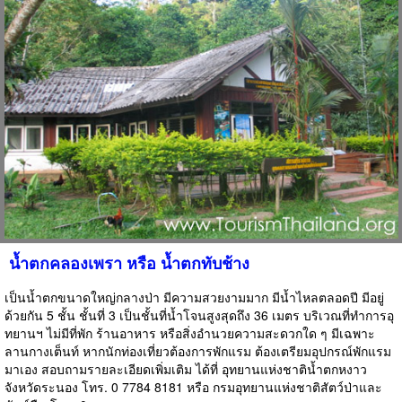
น้ำตกคลองเพรา หรือ น้ำตกทับช้าง
เป็นน้ำตกขนาดใหญ่กลางป่า มีความสวยงามมาก มีน้ำไหลตลอดปี มีอยู่
ด้วยกัน 5 ชั้น ชั้นที่ 3 เป็นชั้นที่น้ำโจนสูงสุดถึง 36 เมตร บริเวณที่ทำการอุ
ทยานฯ ไม่มีที่พัก ร้านอาหาร หรือสิ่งอำนวยความสะดวกใด ๆ มีเฉพาะ
ลานกางเต็นท์ หากนักท่องเที่ยวต้องการพักแรม ต้องเตรียมอุปกรณ์พักแรม
มาเอง สอบถามรายละเอียดเพิ่มเติม ได้ที่ อุทยานแห่งชาติน้ำตกหงาว
จังหวัดระนอง โทร. 0 7784 8181 หรือ กรมอุทยานแห่งชาติสัตว์ป่าและ