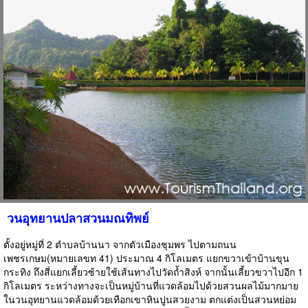
วนอุทยานปลาสวนมณทิพย์
ตั้งอยู่หมู่ที่ 2 ตำบลบ้านนา จากตัวเมืองชุมพร ไปตามถนน
เพชรเกษม(หมายเลขท 41) ประมาณ 4 กิโลเมตร แยกขวาเข้าบ้านขุน
กระทิง ถึงสี่แยกเลี้ยวซ้ายใช้เส้นทางไปวัดถ้ำสิงห์ จากนั้นเลี้ยวขวาไปอีก 1
กิโลเมตร ระหว่างทางจะเป็นหมู่บ้านที่แวดล้อมไปด้วยสวนผลไม้มากมาย
ในวนอุทยานแวดล้อมด้วยเทือกเขาหินปูนสวยงาม ตกแต่งเป็นสวนหย่อม