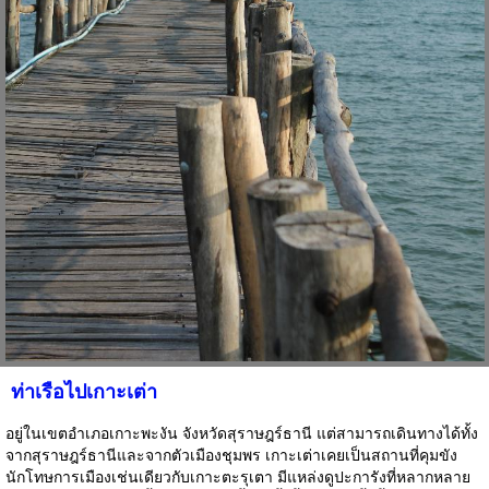
ท่าเรือไปเกาะเต่า
อยู่ในเขตอำเภอเกาะพะงัน จังหวัดสุราษฎร์ธานี แต่สามารถเดินทางได้ทั้ง
จากสุราษฎร์ธานีและจากตัวเมืองชุมพร เกาะเต่าเคยเป็นสถานที่คุมขัง
นักโทษการเมืองเช่นเดียวกับเกาะตะรุเตา มีแหล่งดูปะการังที่หลากหลาย