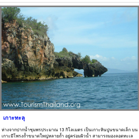
เกาะทะลุ
ห่างจากปากน้ำชุมพรประมาณ 13 กิโลเมตร เป็นเกาะหินปูนขนาดเล็ก บน
เกาะมีโพรงถ้ำขนาดใหญ่หลายถ้ำ อยู่คร่อมผิวน้ำ สามารถมองลอดทะเล