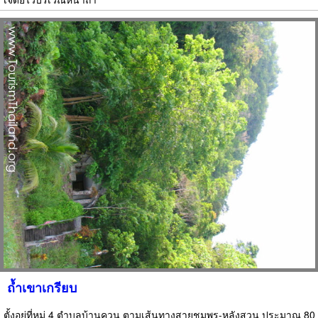
ถ้ำเขาเกรียบ
ตั้งอยู่ที่หมู่ 4 ตำบลบ้านควน ตามเส้นทางสายชุมพร-หลังสวน ประมาณ 80