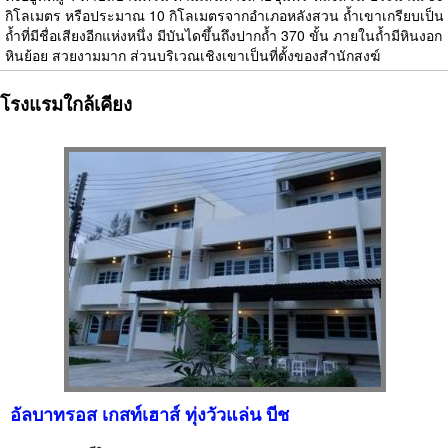
กิโลเมตร หรือประมาณ 10 กิโลเมตรจากอำเภอหลังสวน ถ้ำเขาเกรียบเป็น
ถ้ำที่มีชื่อเสียงอีกแห่งหนึ่ง มีบันไดขึ้นถึงปากถ้ำ 370 ขั้น ภายในถ้ำมีหินงอก
หินย้อย สวยงามมาก ส่วนบริเวณเชิงเขาเป็นที่ตั้งของสำนักสงฆ์
โรงแรมใกล้เคียง
อัลบาทรอส เกสท์เฮาส์ ทุ่งวัวแล่น บีช