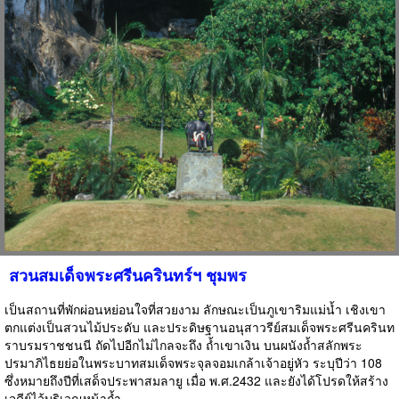
สวนสมเด็จพระศรีนครินทร์ฯ ชุมพร
เป็นสถานที่พักผ่อนหย่อนใจที่สวยงาม ลักษณะเป็นภูเขาริมแม่น้ำ เชิงเขา
ตกแต่งเป็นสวนไม้ประดับ และประดิษฐานอนุสาวรีย์สมเด็จพระศรีนครินท
ราบรมราชชนนี ถัดไปอีกไม่ไกลจะถึง ถ้ำเขาเงิน บนผนังถ้ำสลักพระ
ปรมาภิไธยย่อในพระบาทสมเด็จพระจุลจอมเกล้าเจ้าอยู่หัว ระบุปีว่า 108
ซึ่งหมายถึงปีที่เสด็จประพาสมลายู เมื่อ พ.ศ.2432 และยังได้โปรดให้สร้าง
เจดีย์ไว้บริเวณหน้าถ้ำ