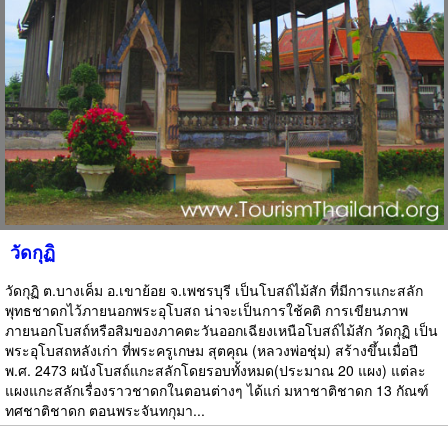
วัดกุฏิ
วัดกุฏิ ต.บางเค็ม อ.เขาย้อย จ.เพชรบุรี เป็นโบสถ์ไม้สัก ที่มีการแกะสลัก
พุทธชาดกไว้ภายนอกพระอุโบสถ น่าจะเป็นการใช้คติ การเขียนภาพ
ภายนอกโบสถ์หรือสิมของภาคตะวันออกเฉียงเหนือโบสถ์ไม้สัก วัดกุฏิ เป็น
พระอุโบสถหลังเก่า ที่พระครูเกษม สุตคุณ (หลวงพ่อชุ่ม) สร้างขึ้นเมื่อปี
พ.ศ. 2473 ผนังโบสถ์แกะสลักโดยรอบทั้งหมด(ประมาณ 20 แผง) แต่ละ
แผงแกะสลักเรื่องราวชาดกในตอนต่างๆ ได้แก่ มหาชาติชาดก 13 กัณฑ์
ทศชาติชาดก ตอนพระจันทกุมา...