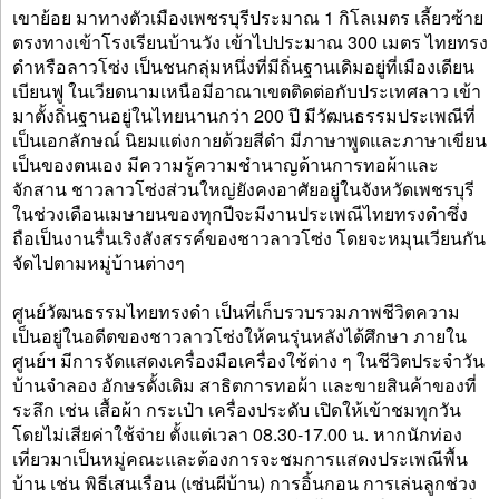
เขาย้อย มาทางตัวเมืองเพชรบุรีประมาณ 1 กิโลเมตร เลี้ยวซ้าย
ตรงทางเข้าโรงเรียนบ้านวัง เข้าไปประมาณ 300 เมตร ไทยทรง
ดำหรือลาวโซ่ง เป็นชนกลุ่มหนึ่งที่มีถิ่นฐานเดิมอยู่ที่เมืองเดียน
เบียนฟู ในเวียดนามเหนือมีอาณาเขตติดต่อกับประเทศลาว เข้า
มาตั้งถิ่นฐานอยู่ในไทยนานกว่า 200 ปี มีวัฒนธรรมประเพณีที่
เป็นเอกลักษณ์ นิยมแต่งกายด้วยสีดำ มีภาษาพูดและภาษาเขียน
เป็นของตนเอง มีความรู้ความชำนาญด้านการทอผ้าและ
จักสาน ชาวลาวโซ่งส่วนใหญ่ยังคงอาศัยอยู่ในจังหวัดเพชรบุรี
ในช่วงเดือนเมษายนของทุกปีจะมีงานประเพณีไทยทรงดำซึ่ง
ถือเป็นงานรื่นเริงสังสรรค์ของชาวลาวโซ่ง โดยจะหมุนเวียนกัน
จัดไปตามหมู่บ้านต่างๆ
ศูนย์วัฒนธรรมไทยทรงดำ เป็นที่เก็บรวบรวมภาพชีวิตความ
เป็นอยู่ในอดีตของชาวลาวโซ่งให้คนรุ่นหลังได้ศึกษา ภายใน
ศูนย์ฯ มีการจัดแสดงเครื่องมือเครื่องใช้ต่าง ๆ ในชีวิตประจำวัน
บ้านจำลอง อักษรดั้งเดิม สาธิตการทอผ้า และขายสินค้าของที่
ระลึก เช่น เสื้อผ้า กระเป๋า เครื่องประดับ เปิดให้เข้าชมทุกวัน
โดยไม่เสียค่าใช้จ่าย ตั้งแต่เวลา 08.30-17.00 น. หากนักท่อง
เที่ยวมาเป็นหมู่คณะและต้องการจะชมการแสดงประเพณีพื้น
บ้าน เช่น พิธีเสนเรือน (เซ่นผีบ้าน) การอิ้นกอน การเล่นลูกช่วง