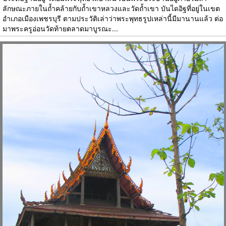
ลักษณะภายในถ้ำคล้ายกับถ้ำเขาหลวงและวัดถ้ำเขา บันไดอิฐที่อยู่ในเขต
อำเภอเมืองเพชรบุรี ตามประวัติเล่าว่าพระพุทธรูปเหล่านี้มีมานานแล้ว ต่อ
มาพระครูอ่อนวัดท้ายตลาดมาบูรณะ...